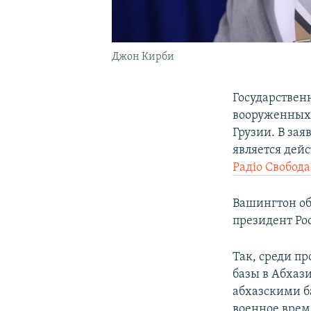
Джон Кирби
Государствен
вооруженных 
Грузии. В за
является дей
Радіо Свобода
Вашингтон об
президент Ро
Так, среди п
базы в Абхаз
абхазскими б
военное время