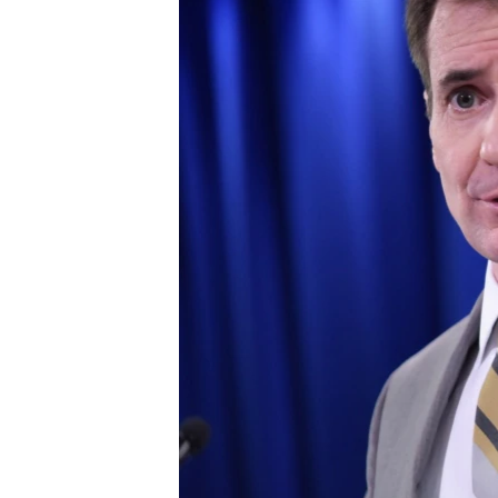
ПОБЕДИТЕЛЕЙ НЕ СУДЯТ?
КРЫМ.НЕПОКОРЕННЫЙ
ELIFBE
УКРАИНСКАЯ ПРОБЛЕМА КРЫМА