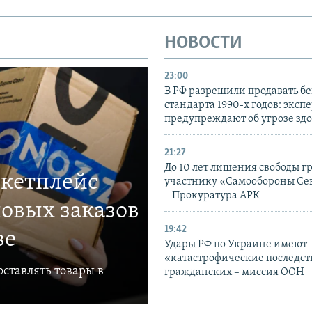
НОВОСТИ
23:00
В РФ разрешили продавать б
стандарта 1990-х годов: эксп
предупреждают об угрозе зд
21:27
До 10 лет лишения свободы г
ркетплейс
участнику «Самообороны Се
– Прокуратура АРК
овых заказов
19:42
ве
Удары РФ по Украине имеют
«катастрофические последст
ставлять товары в
гражданских – миссия ООН