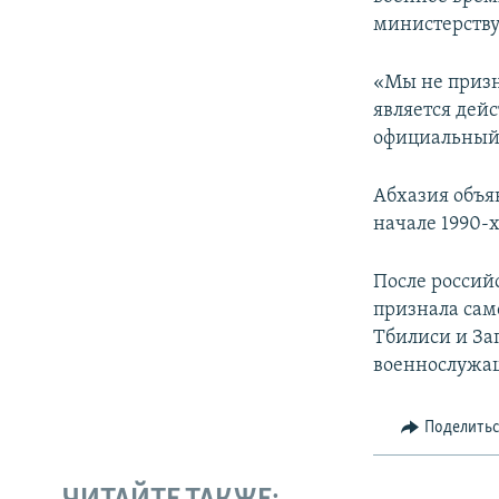
министерству
«Мы не призн
является дей
официальный 
Абхазия объя
начале 1990-х
После российс
признала сам
Тбилиси и За
военнослужащ
Поделить