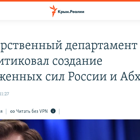
арственный департамен
итиковал создание
женных сил России и Аб
11:27
ся
Читать без VPN