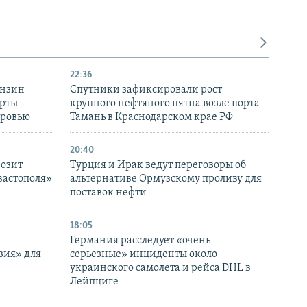
22:36
ензин
Спутники зафиксировали рост
ерты
крупного нефтяного пятна возле порта
оровью
Тамань в Краснодарском крае РФ
20:40
розит
Турция и Ирак ведут переговоры об
вастополя»
альтернативе Ормузскому проливу для
поставок нефти
18:05
Германия расследует «очень
вия» для
серьезные» инциденты около
украинского самолета и рейса DHL в
Лейпциге