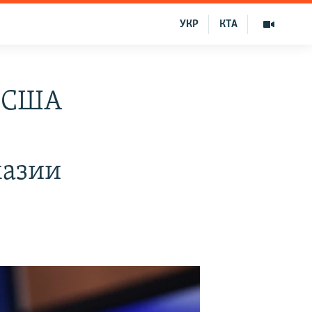
УКР
КТА
т США
хазии