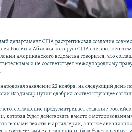
ный департамент США раскритиковал создание совме
сил России и Абхазии, которую США считают неотъе
явлении американского ведомства говорится, что согла
ствительным и не соответствует международному праву
.
народовал заявление 22 ноября, на следующий день пос
ссии Владимир Путин одобрил соответствующее согла
рочего, соглашение предусматривает создание российс
ии, которая будет действовать вместе с моторизованн
атальонами пехоты и артиллерии, а также авиационно
, в соответствии с соглашением, база будет подчинять