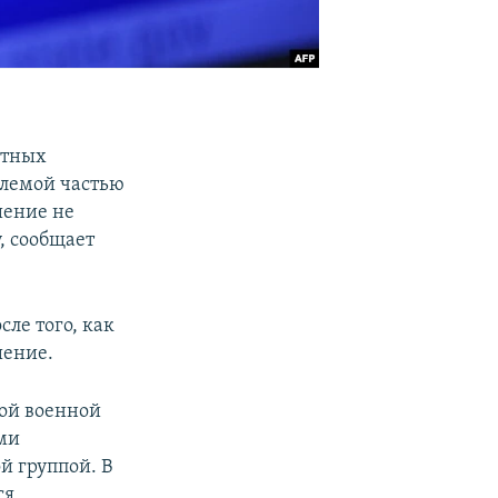
стных
млемой частью
шение не
, сообщает
ле того, как
шение.
кой военной
ыми
й группой. В
ся