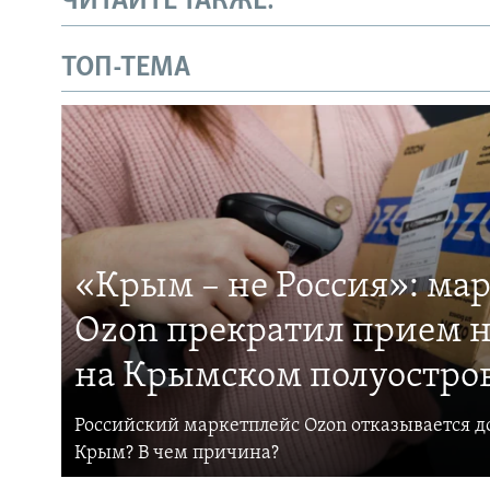
ЧИТАЙТЕ ТАКЖЕ:
ТОП-ТЕМА
«Крым – не Россия»: ма
Ozon прекратил прием н
на Крымском полуостро
Российский маркетплейс Ozon отказывается до
Крым? В чем причина?