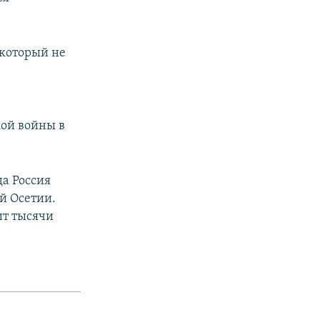
 который не
кой войны в
да Россия
й Осетии.
ит тысячи