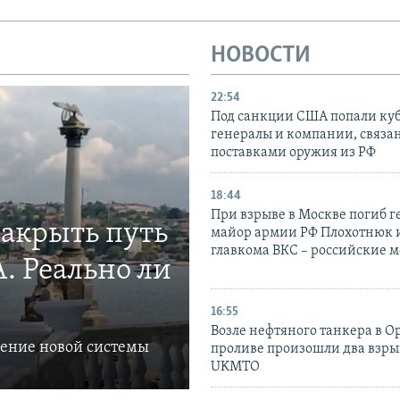
НОВОСТИ
22:54
Под санкции США попали ку
генералы и компании, связа
поставками оружия из РФ
18:44
При взрыве в Москве погиб г
закрыть путь
майор армии РФ Плохотнюк и
главкома ВКС – российские 
. Реально ли
16:55
Возле нефтяного танкера в 
ление новой системы
проливе произошли два взры
UKMTO