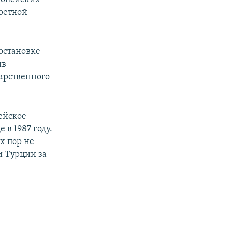
кретной
остановке
ив
арственного
ейское
в 1987 году.
х пор не
и Турции за