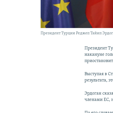
Президент Турции Реджеп Тайип Эрдо
Президент Ту
накануне гол
приостановит
Выступая в С
результата, э
Эрдоган сказ
членами ЕС, 
По его словам