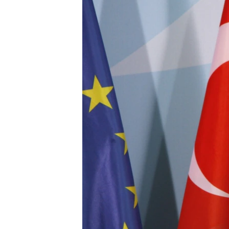
ПОБЕДИТЕЛЕЙ НЕ СУДЯТ?
КРЫМ.НЕПОКОРЕННЫЙ
ELIFBE
УКРАИНСКАЯ ПРОБЛЕМА КРЫМА