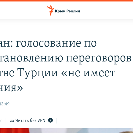
ан: голосование по
тановлению переговоров 
тве Турции «не имеет
ния»
13:49
ся
Читать без VPN