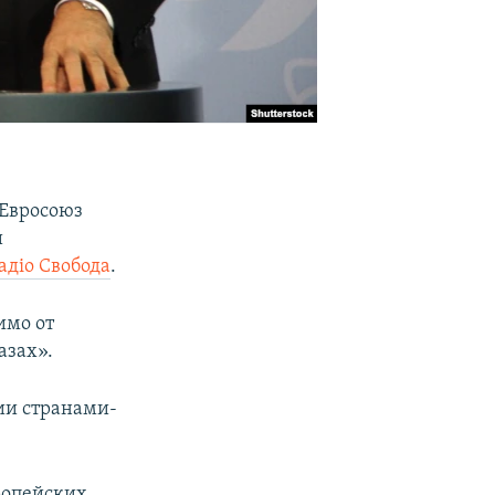
 Евросоюз
и
адіо Свобода
.
имо от
азах».
ии странами-
вропейских