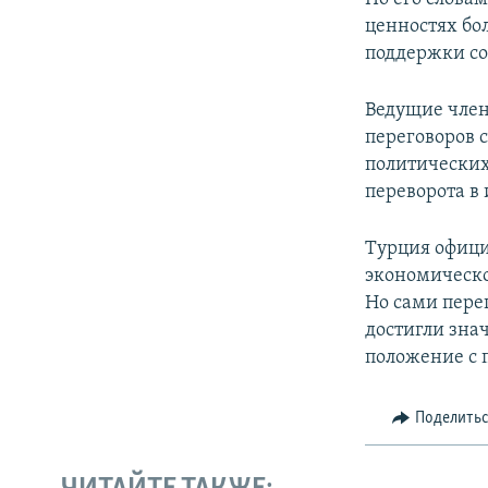
ценностях бо
поддержки со
Ведущие член
переговоров с
политических
переворота в
Турция офици
экономическо
Но сами перег
достигли зна
положение с 
Поделить