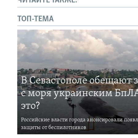
ЧИТАЙТЕ ТАКЖЕ:
ТОП-ТЕМА
В Севастополе обещают 
с моря украинским БпЛА
это?
Российские власти города анонсировали появ
защиты от беспилотников