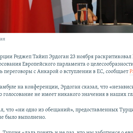
ган
рции Реджеп Тайип Эрдоган 23 ноября раскритиковал
осования Европейского парламента о целесообразност
ь переговоры с Анкарой о вступлении в ЕС, сообщает
Р
тамбуле на конференции, Эрдоган сказал, что «независ
то голосование не имеет никакого значения в наших гл
ал, что «ни одно из обещаний», предоставленных Турц
не было выполнено.
, Турция «дала понять и не раз, что мы заботимся о е