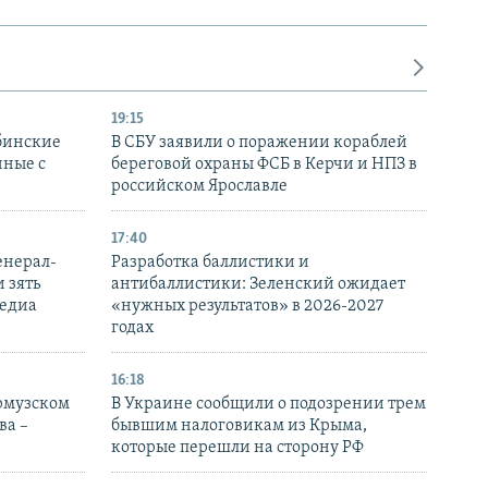
19:15
бинские
В СБУ заявили о поражении кораблей
нные с
береговой охраны ФСБ в Керчи и НПЗ в
российском Ярославле
17:40
енерал-
Разработка баллистики и
 зять
антибаллистики: Зеленский ожидает
медиа
«нужных результатов» в 2026-2027
годах
16:18
Ормузском
В Украине сообщили о подозрении трем
ва –
бывшим налоговикам из Крыма,
которые перешли на сторону РФ