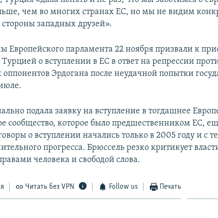
льше, чем во многих странах ЕС, но мы не видим кон
 стороны западных друзей».
ы Европейского парламента 22 ноября призвали к при
 Турцией о вступлении в ЕС в ответ на репрессии прот
 оппонентов Эрдогана после неудачной попытки госуд
 июле.
ально подала заявку на вступление в тогдашнее Европ
е сообщество, которое было предшественником ЕС, еще 
оворы о вступлении начались только в 2005 году и с те
чительного прогресса. Брюссель резко критикует власт
правами человека и свободой слова.
ся
Читать без VPN
Follow us
Печать