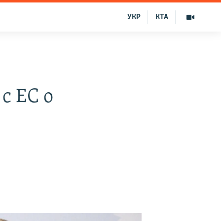
УКР
КТА
с ЕС о