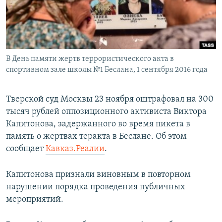
ПРИСОЕДИНЯЙТЕСЬ!
ПОБЕДИТЕЛЕЙ НЕ СУДЯТ?
КРЫМ.НЕПОКОРЕННЫЙ
ELIFBE
В День памяти жертв террористического акта в
УКРАИНСКАЯ ПРОБЛЕМА КРЫМА
спортивном зале школы №1 Беслана, 1 сентября 2016 года
Все сайты RFE/RL
Тверской суд Москвы 23 ноября оштрафовал на 300
тысяч рублей оппозиционного активиста Виктора
Капитонова, задержанного во время пикета в
память о жертвах теракта в Беслане. Об этом
сообщает
Кавказ.Реалии
.
Капитонова признали виновным в повторном
нарушении порядка проведения публичных
мероприятий.