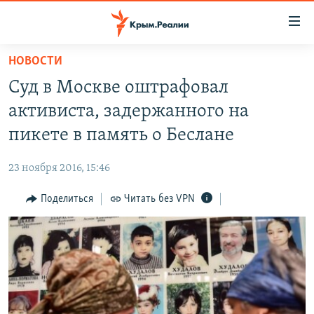
Доступность
ссылки
Вернуться
НОВОСТИ
к
НОВОСТИ
Суд в Москве оштрафовал
основному
СПЕЦПРОЕКТЫ
содержанию
активиста, задержанного на
ВОДА
Вернутся
ГРУЗ 200
пикете в память о Беслане
к
ИСТОРИЯ
КАРТА ВОЕННЫХ ОБЪЕКТОВ КРЫМА
главной
23 ноября 2016, 15:46
ЕЩЕ
11 ЛЕТ ОККУПАЦИИ КРЫМА. 11 ИСТОРИЙ СОПРОТИВЛЕНИЯ
навигации
Вернутся
Поделиться
Читать без VPN
РАДІО СВОБОДА
ИНТЕРАКТИВ
к
КАК ОБОЙТИ БЛОКИРОВКУ
ИНФОГРАФИКА
поиску
ТЕЛЕПРОЕКТ КРЫМ.РЕАЛИИ
Українською
СОВЕТЫ ПРАВОЗАЩИТНИКОВ
Qırımtatar
ПРОПАВШИЕ БЕЗ ВЕСТИ