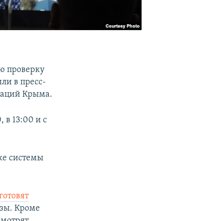
ю проверку
ли в пресс-
уаций Крыма.
 в 13:00 и с
ке системы
готовят
озы. Кроме
смотрят