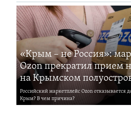
«Крым – не Россия»: ма
Ozon прекратил прием н
на Крымском полуостро
Российский маркетплейс Ozon отказывается до
Крым? В чем причина?