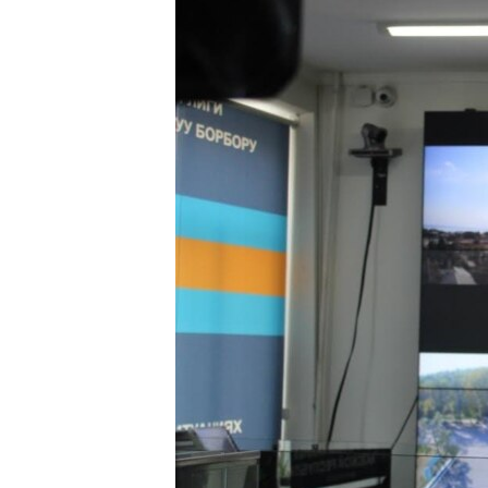
ПОБЕДИТЕЛЕЙ НЕ СУДЯТ?
КРЫМ.НЕПОКОРЕННЫЙ
ELIFBE
УКРАИНСКАЯ ПРОБЛЕМА КРЫМА