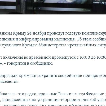
анном Крыму 24 ноября проведут годовую комплексну
ещения и информирования населения. Об этом сообщи
нтрольного Кремлю Министерства чрезвычайных сит
 включены во временной промежуток с 10:00 до 10:30,
0», – говорится в сообщении.
попросили крымчан сохранять спокойствие при провер
аселения.
бщалось, что подконтрольные России власти Феодосии
р
, направленных на устранение террористической угр
ах антитеррористических мероприятий чиновники рас