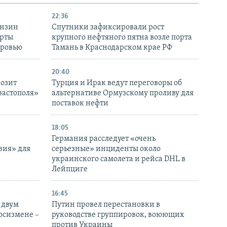
22:36
ензин
Спутники зафиксировали рост
ерты
крупного нефтяного пятна возле порта
оровью
Тамань в Краснодарском крае РФ
20:40
розит
Турция и Ирак ведут переговоры об
вастополя»
альтернативе Ормузскому проливу для
поставок нефти
18:05
Германия расследует «очень
вия» для
серьезные» инциденты около
украинского самолета и рейса DHL в
Лейпциге
16:45
 двум
Путин провел перестановки в
госизмене –
руководстве группировок, воюющих
против Украины