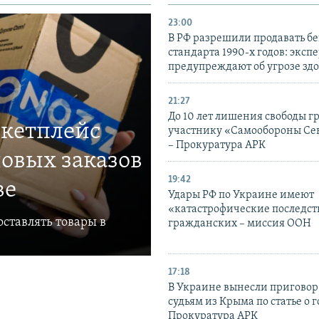
23:00
В РФ разрешили продавать б
стандарта 1990-х годов: эксп
предупреждают об угрозе зд
21:27
До 10 лет лишения свободы г
ркетплейс
участнику «Самообороны Се
– Прокуратура АРК
овых заказов
19:42
ве
Удары РФ по Украине имеют
«катастрофические последст
ставлять товары в
гражданских – миссия ООН
17:18
В Украине вынесли приговор
судьям из Крыма по статье о 
Прокуратура АРК