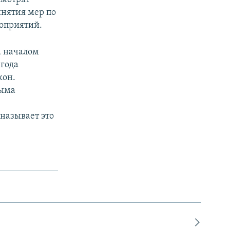
инятия мер по
оприятий.
а началом
 года
кон.
рыма
называет это