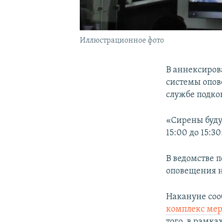
Иллюстрационное фото
В аннексиров
системы опов
службе подко
«Сирены будут
15:00 до 15:3
В ведомстве 
оповещения н
Накануне соо
комплекс ме
того, в рамк