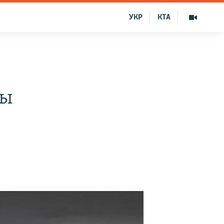
УКР
КТА
мы