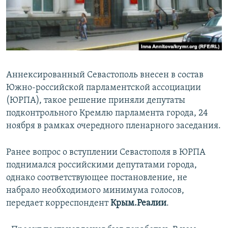
ПРИСОЕДИНЯЙТЕСЬ!
ПОБЕДИТЕЛЕЙ НЕ СУДЯТ?
КРЫМ.НЕПОКОРЕННЫЙ
ELIFBE
УКРАИНСКАЯ ПРОБЛЕМА КРЫМА
Аннексированный Севастополь внесен в состав
Все сайты RFE/RL
Южно-российской парламентской ассоциации
(ЮРПА), такое решение приняли депутаты
подконтрольного Кремлю парламента города, 24
ноября в рамках очередного пленарного заседания.
Ранее вопрос о вступлении Севастополя в ЮРПА
поднимался российскими депутатами города,
однако соответствующее постановление, не
набрало необходимого минимума голосов,
передает корреспондент
Крым.Реалии
.