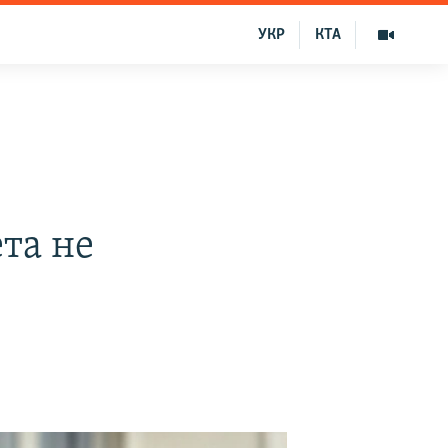
УКР
КТА
та не