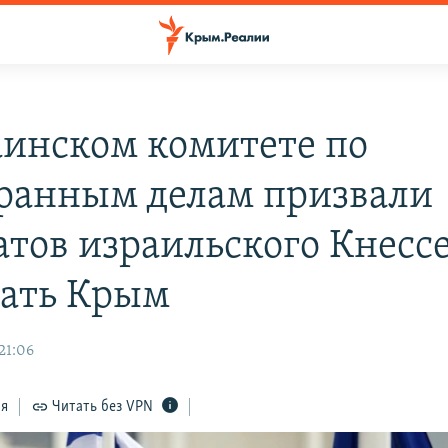
аинском комитете по
ранным делам призвали
атов израильского Кнессе
ать Крым
21:06
ся
Читать без VPN