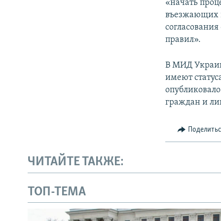
«начать проц
въезжающих н
согласования
правил».
В МИД Украин
имеют статус
опубликовало
граждан и ли
Поделить
ЧИТАЙТЕ ТАКЖЕ:
ТОП-ТЕМА