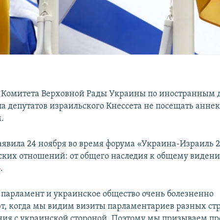
 Комитета Верховной Рады Украины по иностранным 
ла депутатов израильского Кнессета не посещать анн
.
аявила 24 ноября во время форума «Украина-Израиль 20
ких отношений: от общего наследия к общему видени
»
.
парламент и украинское общество очень болезненно
, когда мы видим визиты парламентариев разных ст
ания с украинской стороной. Поэтому мы призываем п