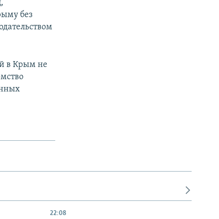
,
рыму без
нодательством
й в Крым не
омство
анных
22:08