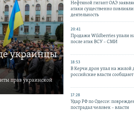
Нефтяной гигант ОАЭ заявляе
атаки существенно повлияли 
деятельность
20:41
Продажи Wildberries упали н
после атак ВСУ – СМИ
где украинцы
18:53
В Керчи дрон упал на жилой 
российские власти сообщают
щиты прав украинской
17:28
Удар РФ по Одессе: поврежде
пострадал человек – власти