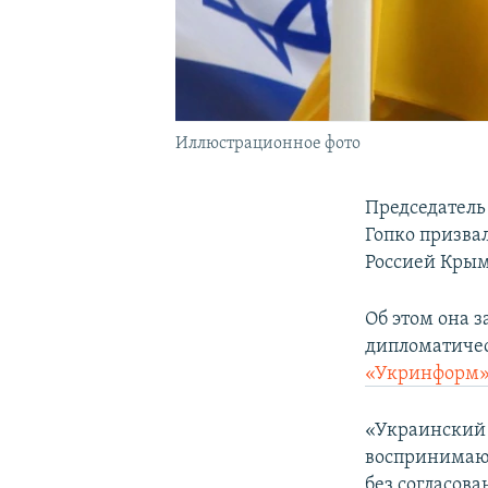
Иллюстрационное фото
Председатель
Гопко призва
Россией Крым
Об этом она з
дипломатичес
«Укринформ
«Украинский 
воспринимают
без согласов