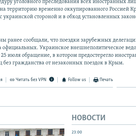
едуру уголовного преследования всех иностранных лиц
а территорию временно оккупированного Россией К
 с украинской стороной и в обход установленных зако
ы ранее сообщали, что поездки зарубежных делегаци
а официальных. Украинское внешнеполитическое вед
 25 июля обращение, в котором предостерегло иностр
ц без гражданства от незаконных поездок в Крым.
ся
Читать без VPN
Follow us
Печать
НОВОСТИ
23:00