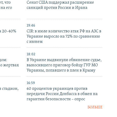
т, что
Сенат США поддержал расширение
на его
санкций против России и Ирана
19:46
а 20-40%
CIR: в июле количество атак РФ на АЗС в
Украине выросло на 72% по сравнению
с июнем
18:02
дом:
В Украине выдвинули обвинение судье,
 о жертвах
выносившего приговор бойцу ГУР МО
Украины, попавшего в плен в Крыму
16:59
н стадион,
60 процентов украинцев против
передачи России Донбасса в обмен на
гарантии безопасности – опрос
БОЛЬШЕ