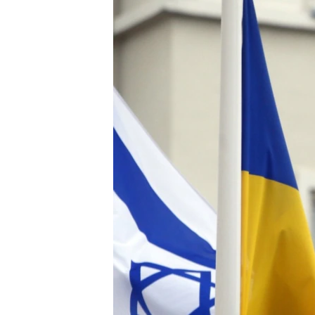
ПОБЕДИТЕЛЕЙ НЕ СУДЯТ?
КРЫМ.НЕПОКОРЕННЫЙ
ELIFBE
УКРАИНСКАЯ ПРОБЛЕМА КРЫМА