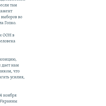
 если там
ламент
 выборов во
а Гопко.
и ООН в
человека
 позицию,
н дает нам
ником, что
гать усилия,
4 ноября
 Украины