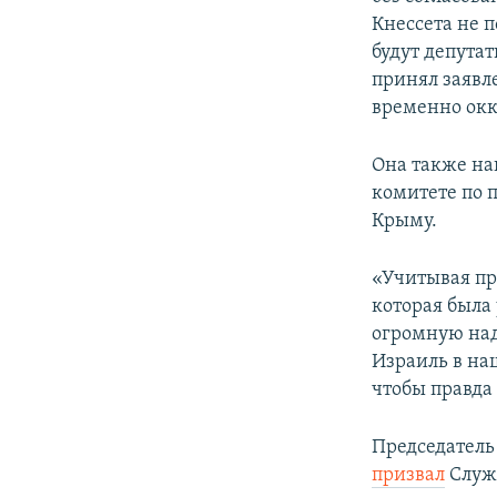
Кнессета не 
будут депута
принял заявле
временно окк
Она также на
комитете по 
Крыму.
«Учитывая пре
которая была
огромную над
Израиль в на
чтобы правда 
Председатель
призвал
Служб