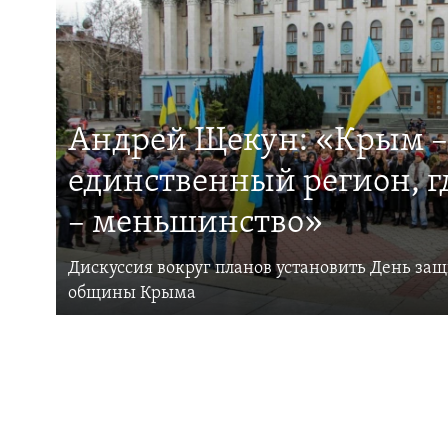
Андрей Щекун: «Крым –
единственный регион, 
– меньшинство»
Дискуссия вокруг планов установить День за
общины Крыма