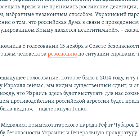
посещать Крым и не принимать российские делегации,
ты, избранные незаконным способом. Украинский пар
ние о том, что российская Дума в связи с проведением
упированном Крыму является нелегитимной», – сказал
помнила о голосовании 15 ноября в Совете безопасност
правам человека за
резолюцию
по ситуации справами 
дыдущее голосование, которое было в 2014 году, и ту
 у Израиля сейчас, мы видим существенный сдвиг, и о
ежду, что Израиль здесь будет выступать для нас союз
шем противодействии российской агрессии будет прила
была видна», – подчеркнула Гопко.
 Меджлиса крымскотатарского народа Рефат Чубаров 2
у безопасности Украины и Генеральную прокуратуру