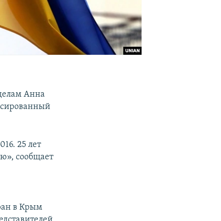
делам Анна
ексированный
16. 25 лет
ю», сообщает
ран в Крым
редставителей