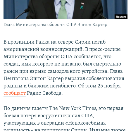
ПРИСОЕДИНЯЙТЕСЬ!
ПОБЕДИТЕЛЕЙ НЕ СУДЯТ?
КРЫМ.НЕПОКОРЕННЫЙ
Глава Министерства обороны США Эштон Картер
ELIFBE
УКРАИНСКАЯ ПРОБЛЕМА КРЫМА
В провинции Ракка на севере Сирии погиб
Все сайты RFE/RL
американский военнослужащий. В пресс-релизе
Министерства обороны США сообщается, что
солдат, имя которого не названо, был смертельно
ранен при взрыве самодельного устройства. Глава
Пентагона Эштон Картер выразил соболезнования
родным и близким погибшего. Об этом 25 ноября
сообщает
Радио Свобода.
По данным газеты The New York Times, это первая
боевая потеря вооруженных сил США,
участвующих в операции «Непоколебимая
решимость» на территории Сирии. Издание также