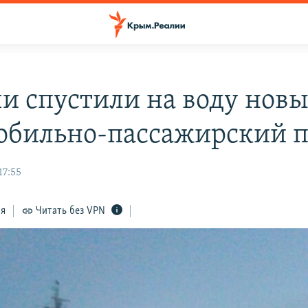
чи спустили на воду нов
обильно-пассажирский 
17:55
ся
Читать без VPN