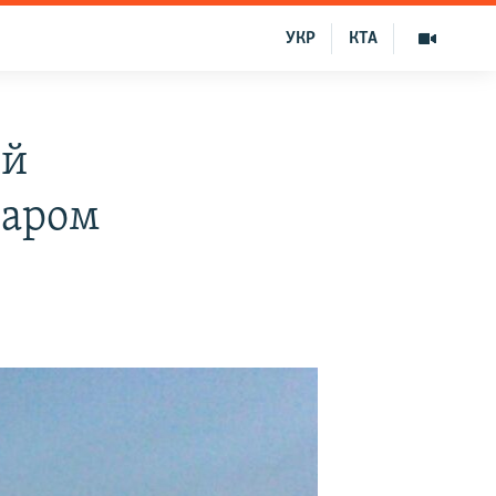
УКР
КТА
ый
паром