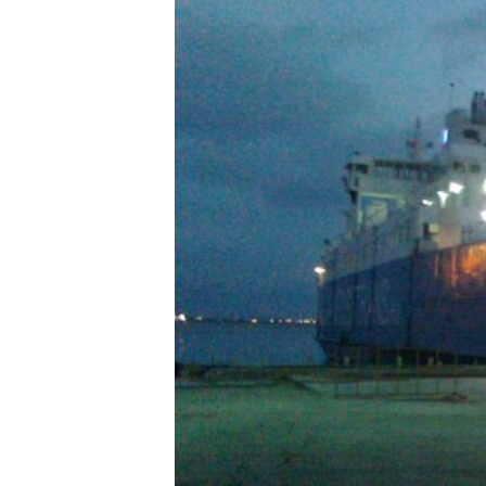
ПОБЕДИТЕЛЕЙ НЕ СУДЯТ?
КРЫМ.НЕПОКОРЕННЫЙ
ELIFBE
УКРАИНСКАЯ ПРОБЛЕМА КРЫМА