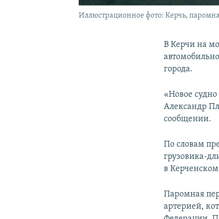
Иллюстрационное фото: Керчь, паромна
В Керчи на мо
автомобильн
города.
«Новое судно
Александр Пло
сообщении.
По словам пр
грузовика-дл
в Керченском
Паромная пер
артерией, ко
Федерации. П