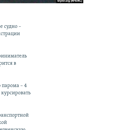
е судно –
истрации
приниматель
рится в
 парома – 4
 курсировать
ранспортной
кой
Керченскую