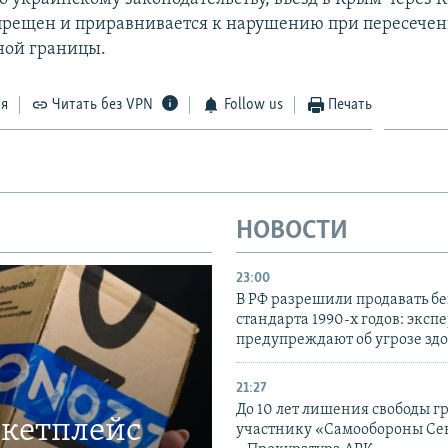
прещен и приравнивается к нарушению при пересече
ной границы.
ся
Читать без VPN
Follow us
Печать
НОВОСТИ
23:00
В РФ разрешили продавать б
стандарта 1990-х годов: эксп
предупреждают об угрозе зд
21:27
До 10 лет лишения свободы г
ркетплейс
участнику «Самообороны Се