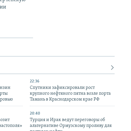
нии
22:36
ензин
Спутники зафиксировали рост
ерты
крупного нефтяного пятна возле порта
оровью
Тамань в Краснодарском крае РФ
20:40
розит
Турция и Ирак ведут переговоры об
вастополя»
альтернативе Ормузскому проливу для