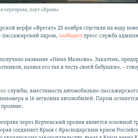
я переправа, порт «Крым»
рской верфи «Фрегат» 25 ноября спустили на воду ново
о-пассажирский паром,
сообщает
пресс-служба админ
 получило название «Нина Малкова». Заказчик, пред
тников, назвал его так в честь своей бабушки», – гово
есс-службы, вместимость автомобильно-пассажирского
инномера и 16 легковых автомобилей. Паром останется
 проливе.
еправа через Керченский пролив является основной т
торая соединяет Крым с Краснодарским краем Российс
о украинскому законодательству, въезд в Крым через 