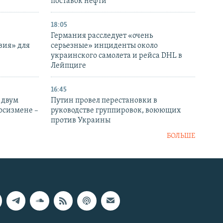
поставок нефти
18:05
Германия расследует «очень
вия» для
серьезные» инциденты около
украинского самолета и рейса DHL в
Лейпциге
16:45
 двум
Путин провел перестановки в
госизмене –
руководстве группировок, воюющих
против Украины
БОЛЬШЕ