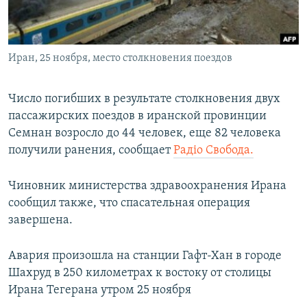
ПРИСОЕДИНЯЙТЕСЬ!
ПОБЕДИТЕЛЕЙ НЕ СУДЯТ?
КРЫМ.НЕПОКОРЕННЫЙ
Иран, 25 ноября, место столкновения поездов
ELIFBE
УКРАИНСКАЯ ПРОБЛЕМА КРЫМА
Число погибших в результате столкновения двух
Все сайты RFE/RL
пассажирских поездов в иранской провинции
Семнан возросло до 44 человек, еще 82 человека
получили ранения, сообщает
Радіо Свобода.
Чиновник министерства здравоохранения Ирана
сообщил также, что спасательная операция
завершена.
Авария произошла на станции Гафт-Хан в городе
Шахруд в 250 километрах к востоку от столицы
Ирана Тегерана утром 25 ноября