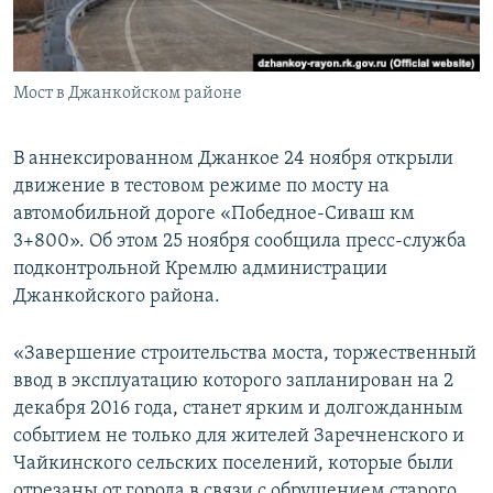
ПРИСОЕДИНЯЙТЕСЬ!
ПОБЕДИТЕЛЕЙ НЕ СУДЯТ?
КРЫМ.НЕПОКОРЕННЫЙ
Мост в Джанкойском районе
ELIFBE
УКРАИНСКАЯ ПРОБЛЕМА КРЫМА
В аннексированном Джанкое 24 ноября открыли
Все сайты RFE/RL
движение в тестовом режиме по мосту на
автомобильной дороге «Победное-Сиваш км
3+800». Об этом 25 ноября сообщила пресс-служба
подконтрольной Кремлю администрации
Джанкойского района.
«Завершение строительства моста, торжественный
ввод в эксплуатацию которого запланирован на 2
декабря 2016 года, станет ярким и долгожданным
событием не только для жителей Заречненского и
Чайкинского сельских поселений, которые были
отрезаны от города в связи с обрушением старого