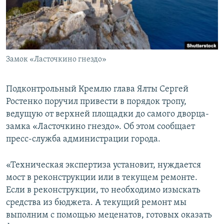
ПРИСОЕДИНЯЙТЕСЬ!
ПОБЕДИТЕЛЕЙ НЕ СУДЯТ?
КРЫМ.НЕПОКОРЕННЫЙ
ELIFBE
Замок «Ласточкино гнездо»
УКРАИНСКАЯ ПРОБЛЕМА КРЫМА
Все сайты RFE/RL
Подконтрольный Кремлю глава Ялты Сергей
Ростенко поручил привести в порядок тропу,
ведущую от верхней площадки до самого дворца-
замка «Ласточкино гнездо». Об этом сообщает
пресс-служба администрации города.
«Техническая экспертиза установит, нуждается
мост в реконструкции или в текущем ремонте.
Если в реконструкции, то необходимо изыскать
средства из бюджета. А текущий ремонт мы
выполним с помощью меценатов, готовых оказать