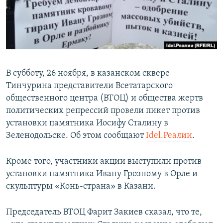
ПРИСОЕДИНЯЙТЕСЬ!
ПОБЕДИТЕЛЕЙ НЕ СУДЯТ?
КРЫМ.НЕПОКОРЕННЫЙ
ELIFBE
УКРАИНСКАЯ ПРОБЛЕМА КРЫМА
В субботу, 26 ноября, в казанском сквере
Все сайты RFE/RL
Тинчурина представители Всетатарского
общественного центра (ВТОЦ) и общества жертв
политических репрессий провели пикет против
установки памятника Иосифу Сталину в
Зеленодольске. Об этом сообщают
Idel.Реалии
.
Кроме того, участники акции выступили против
установки памятника Ивану Грозному в Орле и
скульптуры «Конь-страна» в Казани.
Председатель ВТОЦ Фарит Закиев сказал, что те,