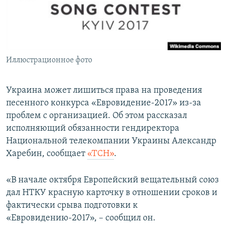
ПРИСОЕДИНЯЙТЕСЬ!
ПОБЕДИТЕЛЕЙ НЕ СУДЯТ?
КРЫМ.НЕПОКОРЕННЫЙ
ELIFBE
Иллюстрационное фото
УКРАИНСКАЯ ПРОБЛЕМА КРЫМА
Все сайты RFE/RL
Украина может лишиться права на проведения
песенного конкурса «Евровидение-2017» из-за
проблем с организацией. Об этом рассказал
исполняющий обязанности гендиректора
Национальной телекомпании Украины Александр
Харебин, сообщает
«ТСН»
.
«В начале октября Европейский вещательный союз
дал НТКУ красную карточку в отношении сроков и
фактически срыва подготовки к
«Евровидению-2017», – сообщил он.