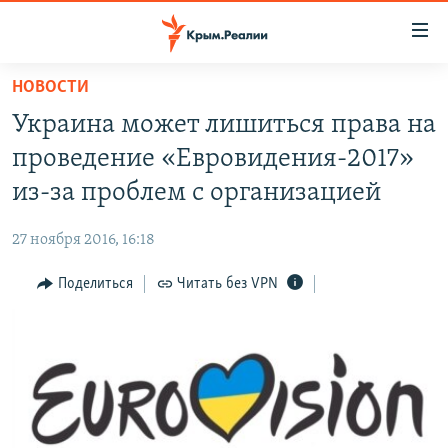
Доступность
ссылки
Вернуться
НОВОСТИ
к
НОВОСТИ
Украина может лишиться права на
основному
СПЕЦПРОЕКТЫ
содержанию
проведение «Евровидения-2017»
ВОДА
Вернутся
ГРУЗ 200
из-за проблем с организацией
к
ИСТОРИЯ
КАРТА ВОЕННЫХ ОБЪЕКТОВ КРЫМА
главной
27 ноября 2016, 16:18
ЕЩЕ
11 ЛЕТ ОККУПАЦИИ КРЫМА. 11 ИСТОРИЙ СОПРОТИВЛЕНИЯ
навигации
Вернутся
Поделиться
Читать без VPN
РАДІО СВОБОДА
ИНТЕРАКТИВ
к
КАК ОБОЙТИ БЛОКИРОВКУ
ИНФОГРАФИКА
поиску
ТЕЛЕПРОЕКТ КРЫМ.РЕАЛИИ
Українською
СОВЕТЫ ПРАВОЗАЩИТНИКОВ
Qırımtatar
ПРОПАВШИЕ БЕЗ ВЕСТИ