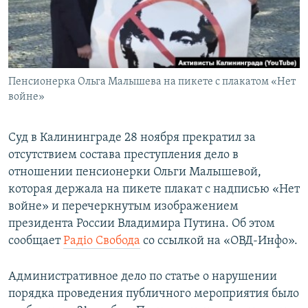
ПРИСОЕДИНЯЙТЕСЬ!
ПОБЕДИТЕЛЕЙ НЕ СУДЯТ?
КРЫМ.НЕПОКОРЕННЫЙ
ELIFBE
Пенсионерка Ольга Малышева на пикете с плакатом «Нет
УКРАИНСКАЯ ПРОБЛЕМА КРЫМА
войне»
Все сайты RFE/RL
Суд в Калининграде 28 ноября прекратил за
отсутствием состава преступления дело в
отношении пенсионерки Ольги Малышевой,
которая держала на пикете плакат с надписью «Нет
войне» и перечеркнутым изображением
президента России Владимира Путина. Об этом
сообщает
Радіо Свобода
со ссылкой на «ОВД-Инфо».
Административное дело по статье о нарушении
порядка проведения публичного мероприятия было