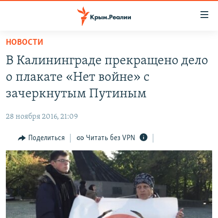
Доступность
ссылки
Вернуться
НОВОСТИ
к
НОВОСТИ
В Калининграде прекращено дело
основному
СПЕЦПРОЕКТЫ
содержанию
о плакате «Нет войне» с
ВОДА
Вернутся
ГРУЗ 200
зачеркнутым Путиным
к
ИСТОРИЯ
КАРТА ВОЕННЫХ ОБЪЕКТОВ КРЫМА
главной
28 ноября 2016, 21:09
ЕЩЕ
11 ЛЕТ ОККУПАЦИИ КРЫМА. 11 ИСТОРИЙ СОПРОТИВЛЕНИЯ
навигации
Вернутся
Поделиться
Читать без VPN
РАДІО СВОБОДА
ИНТЕРАКТИВ
к
КАК ОБОЙТИ БЛОКИРОВКУ
ИНФОГРАФИКА
поиску
ТЕЛЕПРОЕКТ КРЫМ.РЕАЛИИ
Українською
СОВЕТЫ ПРАВОЗАЩИТНИКОВ
Qırımtatar
ПРОПАВШИЕ БЕЗ ВЕСТИ