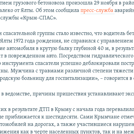
тием грузового бетоновоза произошла 29 ноября в рай
алеко от Ялты. Об этом сообщила
пресс-служба
аварий
й службы «Крым-СПАС».
 спасательной группы стало известно, что водитель бе
Ялты 1972 года рождения, не справился с управлением
 автомобиля в крутую балку глубиной 40 м, в результ
ат в поврежденном авто. Посредством гидравлического
о инструмента спасатели успешно деблокировали пост
ы. Мужчина с травмами различной степени тяжести 
родскую больницу для госпитализации», – говорится в
 в ведомстве, причины пришествия устанавливают экс
х в результате ДТП в Крыму с начала года перевалило 
оле приближается к шестидесяти. Сами Крымчане отме
втомобилей на дорогах, а также участившиеся наруше
ижения как в черте населенных пунктов, так и на ме