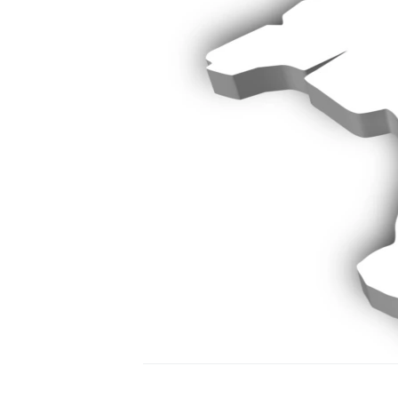
ПОБЕДИТЕЛЕЙ НЕ СУДЯТ?
КРЫМ.НЕПОКОРЕННЫЙ
ELIFBE
УКРАИНСКАЯ ПРОБЛЕМА КРЫМА