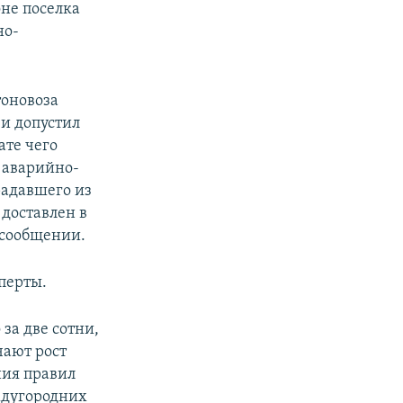
оне поселка
но-
тоновоза
 и допустил
ате чего
 аварийно-
радавшего из
доставлен в
 сообщении.
перты.
за две сотни,
чают рост
ния правил
ждугородних