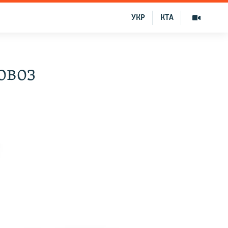
УКР
КТА
овоз