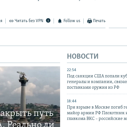
ся
Читать без VPN
Follow us
Печать
НОВОСТИ
22:54
Под санкции США попали ку
генералы и компании, связа
поставками оружия из РФ
18:44
При взрыве в Москве погиб г
закрыть путь
майор армии РФ Плохотнюк и
главкома ВКС – российские 
. Реально ли