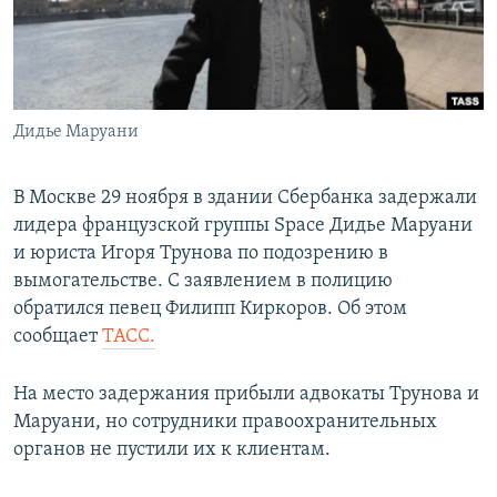
ПРИСОЕДИНЯЙТЕСЬ!
ПОБЕДИТЕЛЕЙ НЕ СУДЯТ?
КРЫМ.НЕПОКОРЕННЫЙ
ELIFBE
Дидье Маруани
УКРАИНСКАЯ ПРОБЛЕМА КРЫМА
Все сайты RFE/RL
В Москве 29 ноября в здании Сбербанка задержали
лидера французской группы Space Дидье Маруани
и юриста Игоря Трунова по подозрению в
вымогательстве. С заявлением в полицию
обратился певец Филипп Киркоров. Об этом
сообщает
ТАСС.
На место задержания прибыли адвокаты Трунова и
Маруани, но сотрудники правоохранительных
органов не пустили их к клиентам.