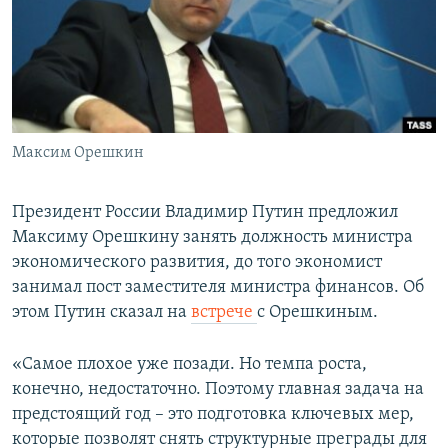
ПРИСОЕДИНЯЙТЕСЬ!
ПОБЕДИТЕЛЕЙ НЕ СУДЯТ?
КРЫМ.НЕПОКОРЕННЫЙ
ELIFBE
УКРАИНСКАЯ ПРОБЛЕМА КРЫМА
Все сайты RFE/RL
Максим Орешкин
Президент России Владимир Путин предложил
Максиму Орешкину занять должность министра
экономического развития, до того экономист
занимал пост заместителя министра финансов. Об
этом Путин сказал на
встрече
с Орешкиным.
«Самое плохое уже позади. Но темпа роста,
конечно, недостаточно. Поэтому главная задача на
предстоящий год – это подготовка ключевых мер,
которые позволят снять структурные преграды для