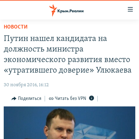
Доступность
ссылки
Вернуться
НОВОСТИ
к
НОВОСТИ
Путин нашел кандидата на
основному
СПЕЦПРОЕКТЫ
содержанию
должность министра
ВОДА
Вернутся
ГРУЗ 200
экономического развития вместо
к
ИСТОРИЯ
КАРТА ВОЕННЫХ ОБЪЕКТОВ КРЫМА
«утратившего доверие» Улюкаева
главной
ЕЩЕ
11 ЛЕТ ОККУПАЦИИ КРЫМА. 11 ИСТОРИЙ СОПРОТИВЛЕНИЯ
навигации
30 ноября 2016, 16:12
Вернутся
РАДІО СВОБОДА
ИНТЕРАКТИВ
к
Поделиться
Читать без VPN
КАК ОБОЙТИ БЛОКИРОВКУ
ИНФОГРАФИКА
поиску
ТЕЛЕПРОЕКТ КРЫМ.РЕАЛИИ
Українською
СОВЕТЫ ПРАВОЗАЩИТНИКОВ
Qırımtatar
ПРОПАВШИЕ БЕЗ ВЕСТИ