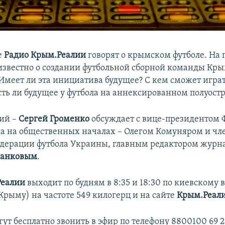
е
Радио Крым.Реалии
говорят о крымском футболе. На
 известно о создании футбольной сборной команды Кры
 Имеет ли эта инициатива будущее? С кем сможет играт
сть ли будущее у футбола на аннексированном полуост
щий –
Сергей Громенко
обсуждает с вице-президентом 
а на общественных началах – Олегом Комуняром и чл
дерации футбола Украины, главным редактором журн
ранковым
.
Реалии
выходит по будням в 8:35 и 18:30 по киевскому 
в Крыму) на частоте 549 килогерц и на сайте
Крым.Реал
ут бесплатно звонить в эфир по телефону 8800100 69 2