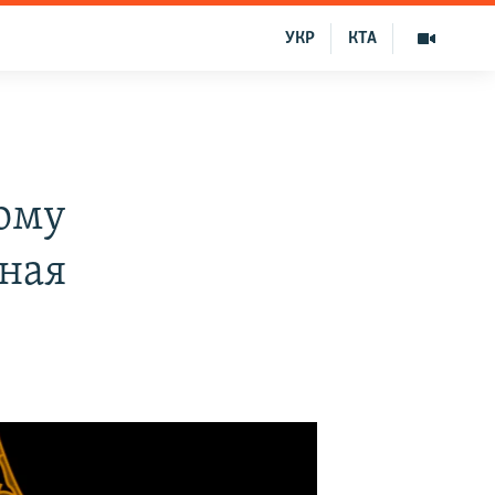
УКР
КТА
ому
ная