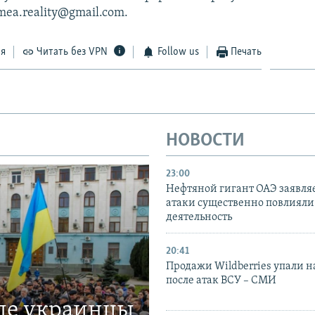
imea.reality@gmail.com.
ся
Читать без VPN
Follow us
Печать
НОВОСТИ
23:00
Нефтяной гигант ОАЭ заявляе
атаки существенно повлияли 
деятельность
20:41
Продажи Wildberries упали н
после атак ВСУ – СМИ
где украинцы