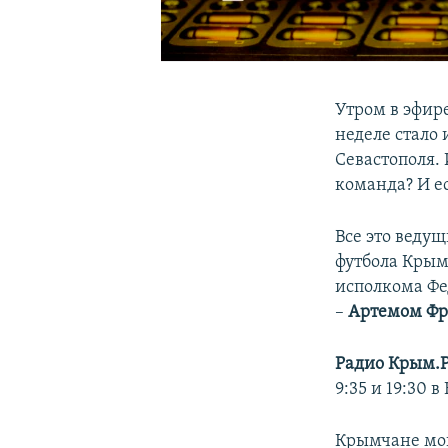
Утром в эфир
неделе стало
Севастополя.
команда? И е
Все это веду
футбола Крым
исполкома Фе
–
Артемом Ф
Радио Крым.
9:35 и 19:30 
Крымчане мог