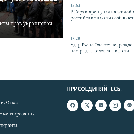
18:53
В Керчи дрон упал на жилой 
российские власти сообщают
щиты прав украинской
17:28
Удар РФ по Одессе: поврежде
пострадал человек – власти
ПРИСОЕДИНЯЙТЕСЬ!
и. О нас
омментирования
опирайта