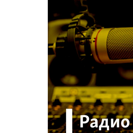
ПОБЕДИТЕЛЕЙ НЕ СУДЯТ?
КРЫМ.НЕПОКОРЕННЫЙ
ELIFBE
УКРАИНСКАЯ ПРОБЛЕМА КРЫМА