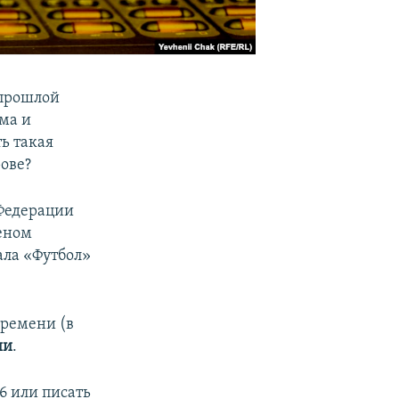
 прошлой
ма и
ь такая
рове?
Федерации
еном
ала «Футбол»
времени (в
ии
.
6 или писать