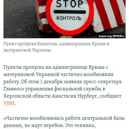
ПРИСОЕДИНЯЙТЕСЬ!
ПОБЕДИТЕЛЕЙ НЕ СУДЯТ?
КРЫМ.НЕПОКОРЕННЫЙ
ELIFBE
УКРАИНСКАЯ ПРОБЛЕМА КРЫМА
Все сайты RFE/RL
Пункт пропуска Каланчак, админграница Крыма и
материковой Украины
Пункты пропуска на админгранице Крыма с
материковой Украиной частично возобновили
работу. Об этом 1 декабря заявила пресс-секретарь
Главного управления фискальной службы в
Херсонской области Анастасия Нурберг, сообщает
УНН.
«Частично возобновилась работа центральной базы
данных, но идут перебои. Это техника,