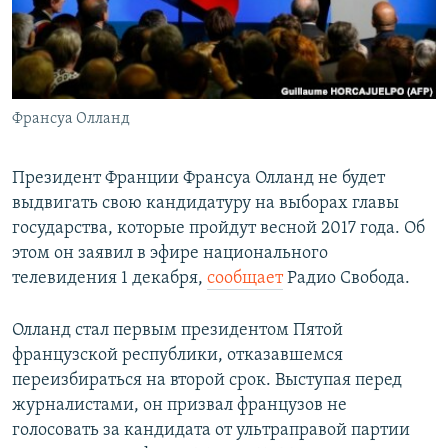
ПРИСОЕДИНЯЙТЕСЬ!
ПОБЕДИТЕЛЕЙ НЕ СУДЯТ?
КРЫМ.НЕПОКОРЕННЫЙ
ELIFBE
Франсуа Олланд
УКРАИНСКАЯ ПРОБЛЕМА КРЫМА
Все сайты RFE/RL
Президент Франции Франсуа Олланд не будет
выдвигать свою кандидатуру на выборах главы
государства, которые пройдут весной 2017 года. Об
этом он заявил в эфире национального
телевидения 1 декабря,
сообщает
Радио Свобода.
Олланд стал первым президентом Пятой
французской республики, отказавшемся
переизбираться на второй срок. Выступая перед
журналистами, он призвал французов не
голосовать за кандидата от ультраправой партии