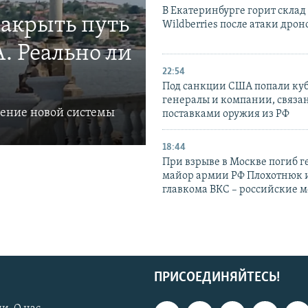
В Екатеринбурге горит склад
закрыть путь
Wildberries после атаки дрон
. Реально ли
22:54
Под санкции США попали ку
генералы и компании, связа
ление новой системы
поставками оружия из РФ
18:44
При взрыве в Москве погиб г
майор армии РФ Плохотнюк и
главкома ВКС – российские 
ПРИСОЕДИНЯЙТЕСЬ!