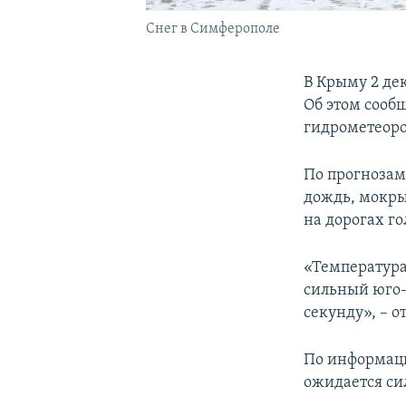
Снег в Симферополе
В Крыму 2 де
Об этом сооб
гидрометеор
По прогнозам
дождь, мокрый
на дорогах го
«Температура 
сильный юго-
секунду», – 
По информаци
ожидается сил