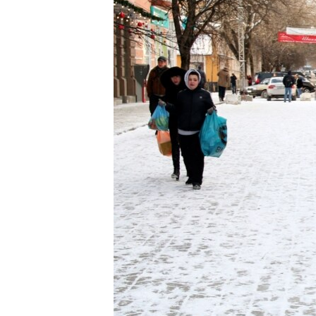
ПОБЕДИТЕЛЕЙ НЕ СУДЯТ?
КРЫМ.НЕПОКОРЕННЫЙ
ELIFBE
УКРАИНСКАЯ ПРОБЛЕМА КРЫМА