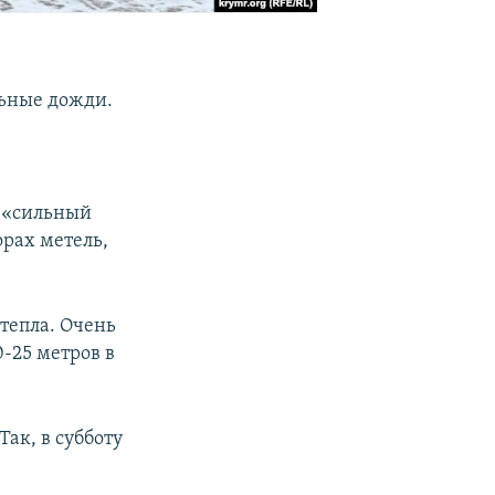
льные дожди.
я «сильный
орах метель,
 тепла. Очень
-25 метров в
ак, в субботу