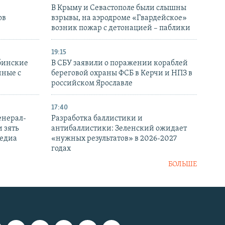
В Крыму и Севастополе были слышны
ов
взрывы, на аэродроме «Гвардейское»
возник пожар с детонацией – паблики
19:15
бинские
В СБУ заявили о поражении кораблей
нные с
береговой охраны ФСБ в Керчи и НПЗ в
российском Ярославле
17:40
енерал-
Разработка баллистики и
 зять
антибаллистики: Зеленский ожидает
медиа
«нужных результатов» в 2026-2027
годах
БОЛЬШЕ