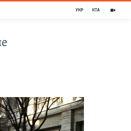
УКР
КТА
ые