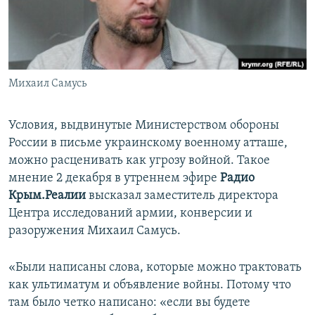
ПРИСОЕДИНЯЙТЕСЬ!
ПОБЕДИТЕЛЕЙ НЕ СУДЯТ?
КРЫМ.НЕПОКОРЕННЫЙ
ELIFBE
Михаил Самусь
УКРАИНСКАЯ ПРОБЛЕМА КРЫМА
Все сайты RFE/RL
Условия, выдвинутые Министерством обороны
России в письме украинскому военному атташе,
можно расценивать как угрозу войной. Такое
мнение 2 декабря в утреннем эфире
Радио
Крым.Реалии
высказал заместитель директора
Центра исследований армии, конверсии и
разоружения Михаил Самусь.
«Были написаны слова, которые можно трактовать
как ультиматум и объявление войны. Потому что
там было четко написано: «если вы будете