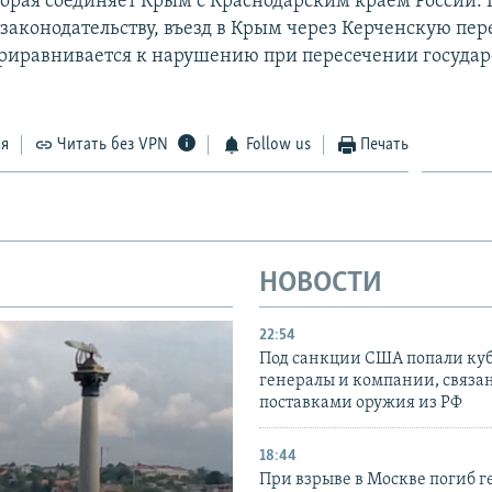
торая соединяет Крым с Краснодарским краем России. 
законодательству, въезд в Крым через Керченскую пер
риравнивается к нарушению при пересечении госуда
ся
Читать без VPN
Follow us
Печать
НОВОСТИ
22:54
Под санкции США попали ку
генералы и компании, связа
поставками оружия из РФ
18:44
При взрыве в Москве погиб г