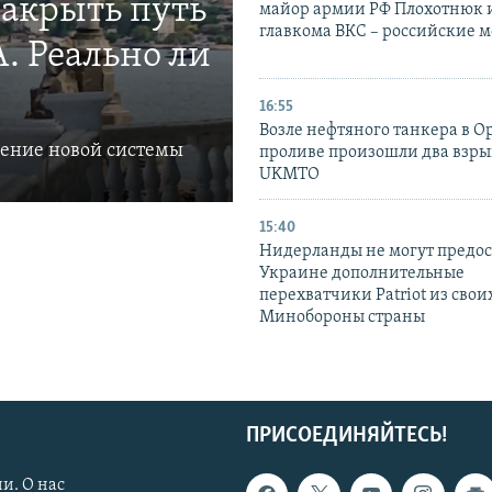
закрыть путь
майор армии РФ Плохотнюк и
главкома ВКС – российские 
. Реально ли
16:55
Возле нефтяного танкера в 
ление новой системы
проливе произошли два взры
UKMTO
15:40
Нидерланды не могут предос
Украине дополнительные
перехватчики Patriot из своих
Минобороны страны
ПРИСОЕДИНЯЙТЕСЬ!
и. О нас