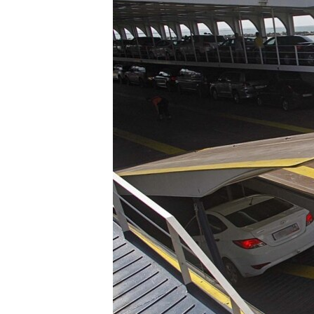
ПОБЕДИТЕЛЕЙ НЕ СУДЯТ?
КРЫМ.НЕПОКОРЕННЫЙ
ELIFBE
УКРАИНСКАЯ ПРОБЛЕМА КРЫМА