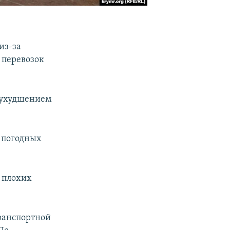
из-за
 перевозок
с ухудшением
х погодных
 плохих
ранспортной