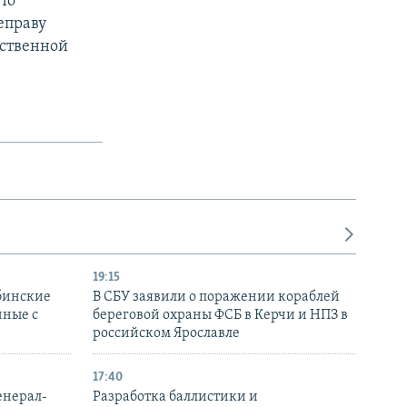
По
еправу
рственной
19:15
бинские
В СБУ заявили о поражении кораблей
нные с
береговой охраны ФСБ в Керчи и НПЗ в
российском Ярославле
17:40
енерал-
Разработка баллистики и