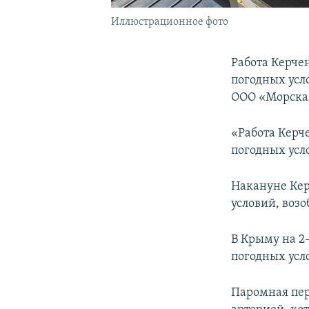
Иллюстрационное фото
Работа Керче
погодных усло
ООО «Морска
«Работа Керч
погодных усл
Накануне Кер
условий, возо
В Крыму на 2
погодных усл
Паромная пер