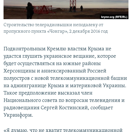
ПРИСОЕДИНЯЙТЕСЬ!
ПОБЕДИТЕЛЕЙ НЕ СУДЯТ?
КРЫМ.НЕПОКОРЕННЫЙ
Строительство телерадиовышки неподалеку от
ELIFBE
пропускного пункта «Чонгар», 2 декабря 2016 год
УКРАИНСКАЯ ПРОБЛЕМА КРЫМА
Все сайты RFE/RL
Подконтрольным Кремлю властям Крыма не
удастся глушить украинское вещание, которое
будет осуществляться на южные районы
Херсонщины и аннексированный Россией
полуостров с новой телекоммуникационной башни
на админгранице Крыма и материковой Украины.
Такое предположение высказал член
Национального совета по вопросам телевидения и
радиовещания Сергей Костинский, сообщает
Укринформ.
«Я думаю, что не хватит телекоммуникационной