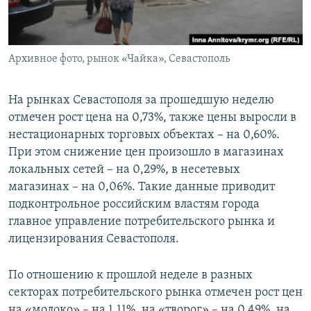
ПРИСОЕДИНЯЙТЕСЬ!
ПОБЕДИТЕЛЕЙ НЕ СУДЯТ?
КРЫМ.НЕПОКОРЕННЫЙ
Архивное фото, рынок «Чайка», Севастополь
ELIFBE
УКРАИНСКАЯ ПРОБЛЕМА КРЫМА
На рынках Севастополя за прошедшую неделю
Все сайты RFE/RL
отмечен рост цена на 0,73%, также цены выросли в
нестационарных торговых объектах – на 0,60%.
При этом снижение цен произошло в магазинах
локальных сетей – на 0,29%, в несетевых
магазинах – на 0,06%. Такие данные приводит
подконтрольное российским властям города
главное управление потребительского рынка и
лицензирования Севастополя.
По отношению к прошлой неделе в разных
секторах потребительского рынка отмечен рост цен
на «молоко» – на 1,11%, на «творог» – на 0,49%, на