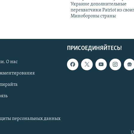
Украине дополнительные
перехватчики Patriot из своих
Минобороны страны
ПРИСОЕДИНЯЙТЕСЬ!
и. О нас
омментирования
опирайта
вязь
ащиты персональных данных
U