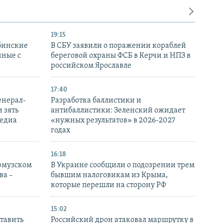
19:15
бинские
В СБУ заявили о поражении кораблей
нные с
береговой охраны ФСБ в Керчи и НПЗ в
российском Ярославле
17:40
енерал-
Разработка баллистики и
 зять
антибаллистики: Зеленский ожидает
медиа
«нужных результатов» в 2026-2027
годах
16:18
Ормузском
В Украине сообщили о подозрении трем
ва –
бывшим налоговикам из Крыма,
которые перешли на сторону РФ
15:02
тавить
Российский дрон атаковал маршрутку в