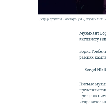
Лидер группы «Аквариум», музыкант 
Музыкант Бор
активисту Ил
Борис Гребе
рамках камп
— Sergei Niki
Письмо музык
представител
призвала писа
исправитель