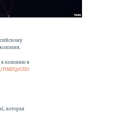
ссийскому
 колонии.
 в колонию в
om/FtMFQoUIFr
о
l, которая