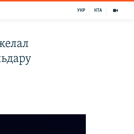
УКР
КТА
желал
льдару