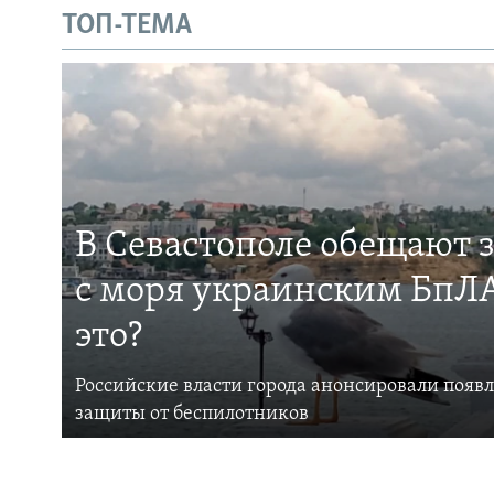
ТОП-ТЕМА
В Севастополе обещают 
с моря украинским БпЛА
это?
Российские власти города анонсировали появ
защиты от беспилотников