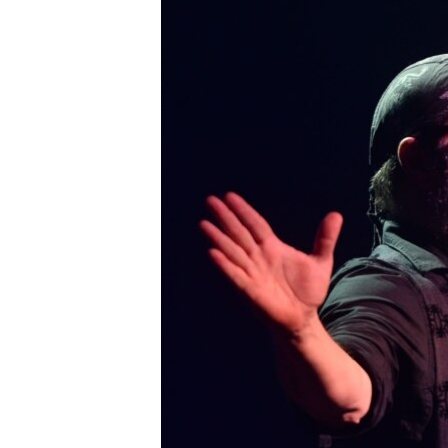
ПОБЕДИТЕЛЕЙ НЕ СУДЯТ?
КРЫМ.НЕПОКОРЕННЫЙ
ELIFBE
УКРАИНСКАЯ ПРОБЛЕМА КРЫМА