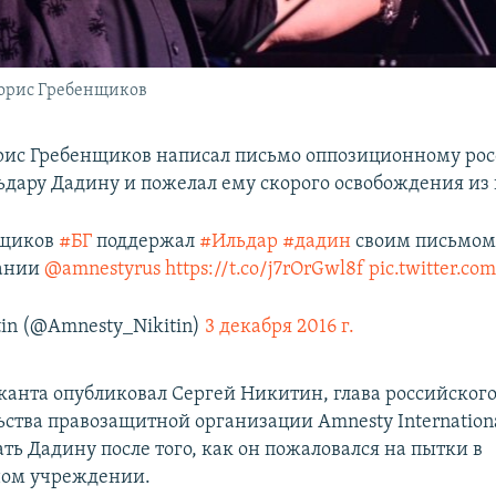
Борис Гребенщиков
ис Гребенщиков написал письмо оппозиционному ро
ьдару Дадину и пожелал ему скорого освобождения из
нщиков
#БГ
поддержал
#Ильдар
#дадин
своим письмом
ании
@amnestyrus
https://t.co/j7rOrGwl8f
pic.twitter.c
tin (@Amnesty_Nikitin)
3 декабря 2016 г.
анта опубликовал Сергей Никитин, глава российског
ьства правозащитной организации Amnesty Internationa
ть Дадину после того, как он пожаловался на пытки в
ном учреждении.