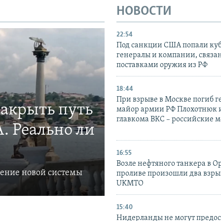
НОВОСТИ
22:54
Под санкции США попали ку
генералы и компании, связа
поставками оружия из РФ
18:44
При взрыве в Москве погиб г
закрыть путь
майор армии РФ Плохотнюк и
главкома ВКС – российские 
. Реально ли
16:55
Возле нефтяного танкера в 
ление новой системы
проливе произошли два взры
UKMTO
15:40
Нидерланды не могут предос