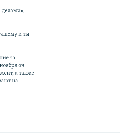
 делами», –
лучшему и ты
ние за
ноября он
мент, а также
вают на