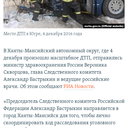
ПРИСОЕДИНЯЙТЕСЬ!
ПОБЕДИТЕЛЕЙ НЕ СУДЯТ?
КРЫМ.НЕПОКОРЕННЫЙ
ELIFBE
Место ДТП в Югре, 4 декабря 2016 года
УКРАИНСКАЯ ПРОБЛЕМА КРЫМА
Все сайты RFE/RL
В Ханты-Мансийский автономный округ, где 4
декабря произошло масштабное ДТП, отправились
министр здравоохранения России Вероника
Скворцова, глава Следственного комитета
Александр Бастрыкин и ведущие российские
врачи. Об этом сообщают
РИА Новости
.
«Председатель Следственного комитета Российской
Федерации Александр Бастрыкин направляется в
город Ханты-Мансийск для того, чтобы лично
скоординировать ход расследования уголовного