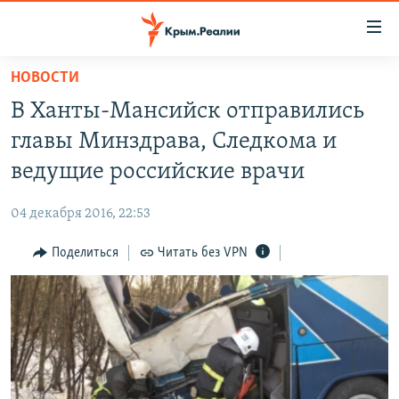
Доступность
ссылки
Вернуться
НОВОСТИ
к
НОВОСТИ
В Ханты-Мансийск отправились
основному
СПЕЦПРОЕКТЫ
содержанию
главы Минздрава, Следкома и
ВОДА
Вернутся
ГРУЗ 200
ведущие российские врачи
к
ИСТОРИЯ
КАРТА ВОЕННЫХ ОБЪЕКТОВ КРЫМА
главной
04 декабря 2016, 22:53
ЕЩЕ
11 ЛЕТ ОККУПАЦИИ КРЫМА. 11 ИСТОРИЙ СОПРОТИВЛЕНИЯ
навигации
Вернутся
Поделиться
Читать без VPN
РАДІО СВОБОДА
ИНТЕРАКТИВ
к
КАК ОБОЙТИ БЛОКИРОВКУ
ИНФОГРАФИКА
поиску
ТЕЛЕПРОЕКТ КРЫМ.РЕАЛИИ
Українською
СОВЕТЫ ПРАВОЗАЩИТНИКОВ
Qırımtatar
ПРОПАВШИЕ БЕЗ ВЕСТИ