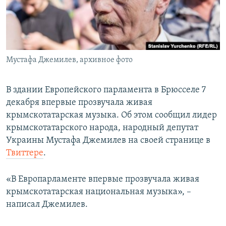
ПРИСОЕДИНЯЙТЕСЬ!
ПОБЕДИТЕЛЕЙ НЕ СУДЯТ?
КРЫМ.НЕПОКОРЕННЫЙ
ELIFBE
Мустафа Джемилев, архивное фото
УКРАИНСКАЯ ПРОБЛЕМА КРЫМА
Все сайты RFE/RL
В здании Европейского парламента в Брюсселе 7
декабря впервые прозвучала живая
крымскотатарская музыка. Об этом сообщил лидер
крымскотатарского народа, народный депутат
Украины Мустафа Джемилев на своей странице в
Твиттере
.
«В Европарламенте впервые прозвучала живая
крымскотатарская национальная музыка», –
написал Джемилев.