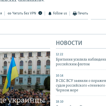
рымских чиновников».
ся
Читать без VPN
Follow us
Печать
НОВОСТИ
12:22
Британия усилила наблюдени
российским флотом
10:14
В СБС ВСУ заявили о пораже
судов российского «теневого 
Черном море
где украинцы
18:10