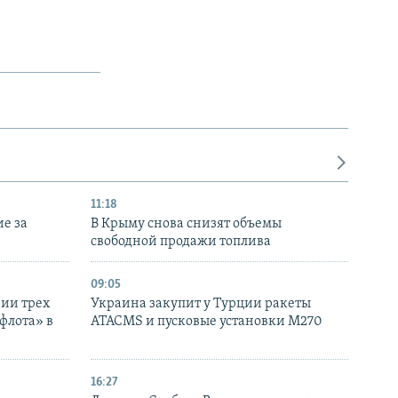
11:18
е за
В Крыму снова снизят объемы
свободной продажи топлива
09:05
нии трех
Украина закупит у Турции ракеты
флота» в
ATACMS и пусковые установки M270
16:27