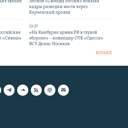
чил звание
Легион «Свобода России» показал
кадры разведки моста через
Керченский пролив
13:27
оссийские
«На Кинбурне армия РФ в глухой
ке «Сиваш»
обороне» – командир ОТК «Одесса»
ВСУ Денис Носиков
БОЛЬШЕ