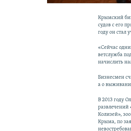
Крымский биз
судов с его 
году он стал
«Сейчас одни
ветслужба по
начислить на
Бизнесмен счи
а о выживани
В 2013 году О
развлечений 
Колизей», зо
Крыма, по за
невостребова