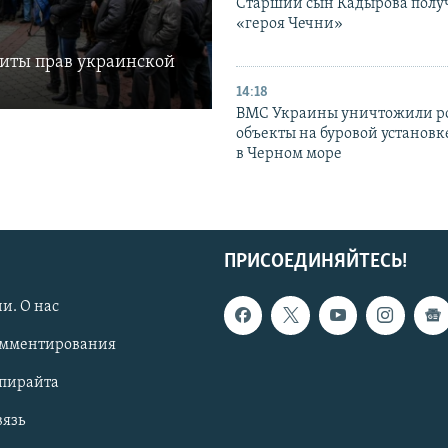
Старший сын Кадырова полу
«героя Чечни»
щиты прав украинской
14:18
ВМС Украины уничтожили р
объекты на буровой установ
в Черном море
ПРИСОЕДИНЯЙТЕСЬ!
и. О нас
омментирования
опирайта
вязь