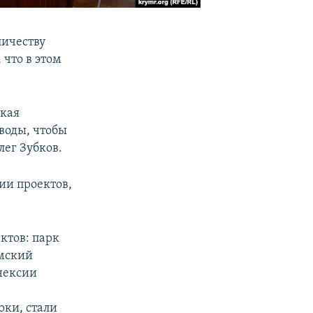
личеству
, что в этом
ская
воды, чтобы
ег Зубков.
тии проектов,
ектов: парк
ымский
нексии
рки, стали