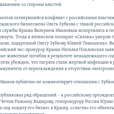
 давлению со стороны властей.
ателя затянувшийся конфликт с российскими властя
ымского бизнесмена Олега Зубкова с главой российск
 службы Крыма Валерием Ивановым испортились в п
экаута. Тогда в ялтинском зоопарке «Сказка» умерли т
юли, подаренной Олегу Зубкову Юлией Тимошенко. В
сийский экс-прокурор Крыма Наталья Поклонская заяв
е животные погибли в результате ненадлежащего со
ель убежден, что тигрята стали жертвой инфекции в 
ммунитета от переохлаждения в отсутствии электроэн
Иванов публично не комментирует отношения с Зубко
опубликовал ряд обращений – к российскому президен
е Чечни Рамзану Кадырову, генпрокурору России Юрию
ь под защиту его бизнес в Крыму, «спасти» его объекты