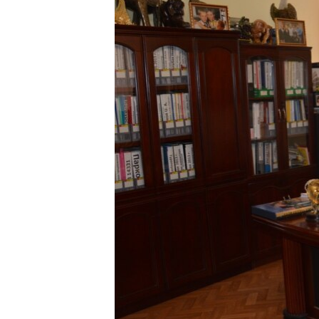
ПОБЕДИТЕЛЕЙ НЕ СУДЯТ?
КРЫМ.НЕПОКОРЕННЫЙ
ELIFBE
УКРАИНСКАЯ ПРОБЛЕМА КРЫМА