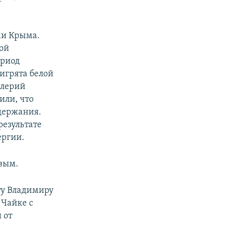
ми Крыма.
ой
ериод
игрята белой
алерий
или, что
держания.
результате
ергии.
вым.
ту Владимиру
 Чайке с
 от