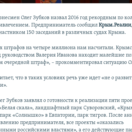
несмен Олег Зубков назвал 2016 год рекордным по ко
привлечением. Предприниматель сообщил
Крым.Реалии
 участником 150 заседаний в различных судах Крыма.
х штрафов на четыре миллиона нам насчитали. Крым
д руководством Валерия Иванова находит малейшие по
м очередной штраф», – прокомментировал ситуацию Ол
тает, что в таких условиях речь уже идет «не о разви
и».
лег Зубков заявлял о готовности к реализации пяти про
«Белая скала», ландшафтный парк Суворовский, «Кр
опарк «Солнышко» в Евпатории, парк тигров. После ан
явлению предпринимателя, все проекты «оказались
нными российскими властями», а его действующие па