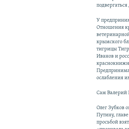
подвергаться
У предприним
Отношения кр
ветеринарной
крымского бл
тигрицы Тигр
Иванов и рос
краснокнижны
Предпринимат
ослабления и
Сам Валерий 
Олег Зубков 
Путину, глав
просьбой взят