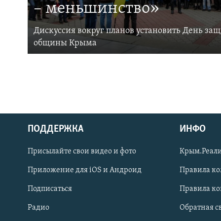
– меньшинство»
Дискуссия вокруг планов установить День за
общины Крыма
ПОДДЕРЖКА
ИНФО
Українською
Присылайте свои видео и фото
Крым.Реали
Qırımtatar
Приложение для iOS и Андроид
Правила к
Подписаться
Правила к
ПРИСОЕДИНЯЙТЕСЬ!
Радио
Обратная с