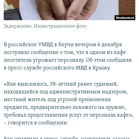
ПРИСОЕДИНЯЙТЕСЬ!
ПОБЕДИТЕЛЕЙ НЕ СУДЯТ?
КРЫМ.НЕПОКОРЕННЫЙ
Задержание. Иллюстрационное фото
ELIFBE
УКРАИНСКАЯ ПРОБЛЕМА КРЫМА
В российское УМВД в Керчи вечером 6 декабря
Все сайты RFE/RL
поступило сообщение о том, что в одном из кафе
посетитель угрожает персоналу. Об этом сообщили
в пресс-службе российского МВД в Крыму.
«Как выяснилось, 38-летний ранее судимый,
находящийся под административным надзором,
местный житель под угрозой применения
предмета, предварительно похожего на оружие,
требовал предоставления услуг от персонала кафе»,
– говорится в сообщении.