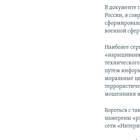
В документе 
России, в со
сформировало
военной сфер
Наиболее сер
«наращивани
технического
путем информ
моральные це
террористиче
мошенники и
Бороться с т
намерены «ра
сети «Интерн