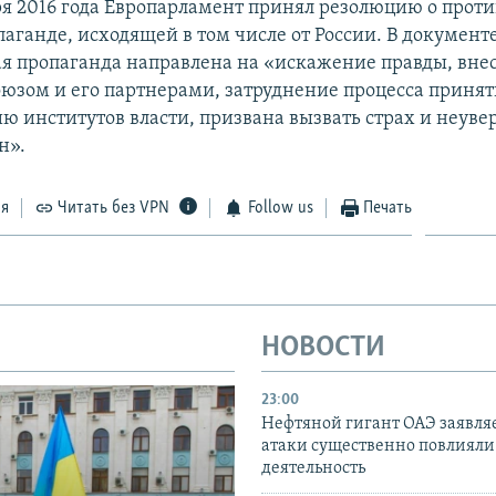
ря 2016 года Европарламент принял резолюцию о прот
аганде, исходящей в том числе от России. В документе
ая пропаганда направлена на «искажение правды, вне
юзом и его партнерами, затруднение процесса приня
ю институтов власти, призвана вызвать страх и неуве
н».
ся
Читать без VPN
Follow us
Печать
НОВОСТИ
23:00
Нефтяной гигант ОАЭ заявляе
атаки существенно повлияли 
деятельность