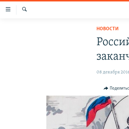
Доступность
ссылки
Искать
Вернуться
НОВОСТИ
НОВОСТИ
к
СПЕЦПРОЕКТЫ
основному
Росси
содержанию
ВОДА
ГРУЗ 200
Вернутся
закан
ИСТОРИЯ
КАРТА ВОЕННЫХ ОБЪЕКТОВ КРЫМА
к
главной
ЕЩЕ
11 ЛЕТ ОККУПАЦИИ КРЫМА. 11 ИСТОРИЙ
08 декабря 2016
навигации
СОПРОТИВЛЕНИЯ
РАДІО СВОБОДА
ИНТЕРАКТИВ
Вернутся
к
КАК ОБОЙТИ БЛОКИРОВКУ
ИНФОГРАФИКА
Поделить
поиску
ТЕЛЕПРОЕКТ КРЫМ.РЕАЛИИ
СОВЕТЫ ПРАВОЗАЩИТНИКОВ
ПРОПАВШИЕ БЕЗ ВЕСТИ