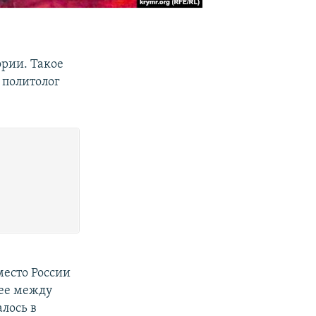
ории. Такое
 политолог
место России
нее между
алось в