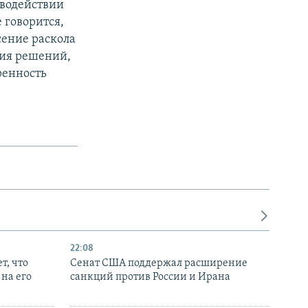
иводействии
 говорится,
сение раскола
тия решений,
ренность
22:08
т, что
Сенат США поддержал расширение
на его
санкций против России и Ирана