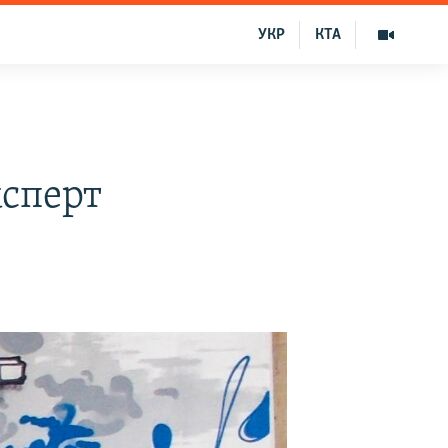
УКР
КТА
ксперт