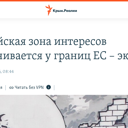
йская зона интересов
чивается у границ ЕС – э
, 08:44
ся
Читать без VPN