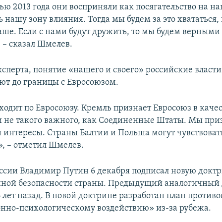
ю 2013 года они восприняли как посягательство на наш
ь нашу зону влияния. Тогда мы будем за это хвататься, 
аше. Если с нами будут дружить, то мы будем верными
 – сказал Шмелев.
сперта, понятие «нашего и своего» российские власти
ют до границы с Евросоюзом.
ходит по Евросоюзу. Кремль признает Евросоюз в качес
 и не такого важного, как Соединенные Штаты. Мы приз
и интересы. Страны Балтии и Польша могут чувствовать
», – отметил Шмелев.
ссии Владимир Путин 6 декабря подписал новую докт
ной безопасности страны. Предыдущий аналогичный
 лет назад. В новой доктрине разработан план против
но-психологическому воздействию» из-за рубежа.