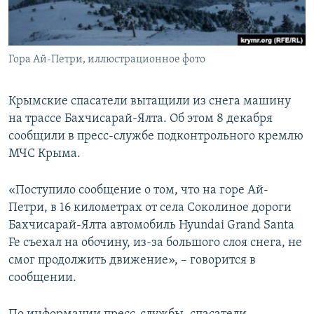
ПРИСОЕДИНЯЙТЕСЬ!
ПОБЕДИТЕЛЕЙ НЕ СУДЯТ?
КРЫМ.НЕПОКОРЕННЫЙ
Гора Ай-Петри, иллюстрационное фото
ELIFBE
УКРАИНСКАЯ ПРОБЛЕМА КРЫМА
Крымские спасатели вытащили из снега машину
Все сайты RFE/RL
на трассе Бахчисарай-Ялта. Об этом 8 декабря
сообщили в пресс-службе подконтрольного кремлю
МЧС Крыма.
«Поступило сообщение о том, что на горе Ай-
Петри, в 16 километрах от села Соколиное дороги
Бахчисарай-Ялта автомобиль Hyundai Grand Santa
Fe съехал на обочину, из-за большого слоя снега, не
смог продолжить движение», – говорится в
сообщении.