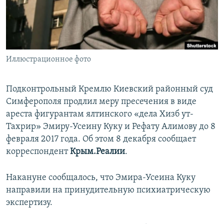
ПРИСОЕДИНЯЙТЕСЬ!
ПОБЕДИТЕЛЕЙ НЕ СУДЯТ?
КРЫМ.НЕПОКОРЕННЫЙ
ELIFBE
Иллюстрационное фото
УКРАИНСКАЯ ПРОБЛЕМА КРЫМА
Все сайты RFE/RL
Подконтрольный Кремлю Киевский районный суд
Симферополя продлил меру пресечения в виде
ареста фигурантам ялтинского «дела Хизб ут-
Тахрир» Эмиру-Усеину Куку и Рефату Алимову до 8
февраля 2017 года. Об этом 8 декабря сообщает
корреспондент
Крым.Реалии
.
Накануне сообщалось, что Эмира-Усеина Куку
направили на принудительную психиатрическую
экспертизу.