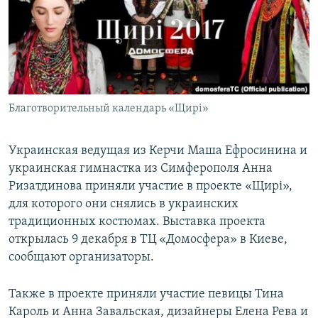
ПРИСОЕДИНЯЙТЕСЬ!
ПОБЕДИТЕЛЕЙ НЕ СУДЯТ?
КРЫМ.НЕПОКОРЕННЫЙ
ELIFBE
УКРАИНСКАЯ ПРОБЛЕМА КРЫМА
Все сайты RFE/RL
Благотворительный календарь «Щирі»
Украинская ведущая из Керчи Маша Ефросинина и
украинская гимнастка из Симферополя Анна
Ризатдинова приняли участие в проекте «Щирі»,
для которого они снялись в украинских
традиционных костюмах. Выставка проекта
открылась 9 декабря в ТЦ «Домосфера» в Киеве,
сообщают организаторы.
Также в проекте приняли участие певицы Тина
Кароль и Анна Завальская, дизайнеры Елена Рева и