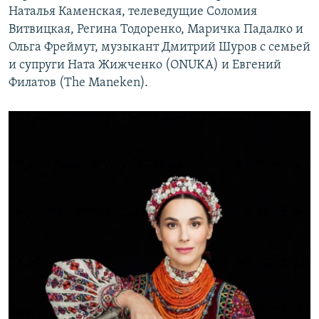
Наталья Каменская, телеведущие Соломия
Витвицкая, Регина Тодоренко, Маричка Падалко и
Ольга Фреймут, музыкант Дмитрий Шуров с семьей
и супруги Ната Жижченко (ONUKA) и Евгений
Филатов (The Maneken).