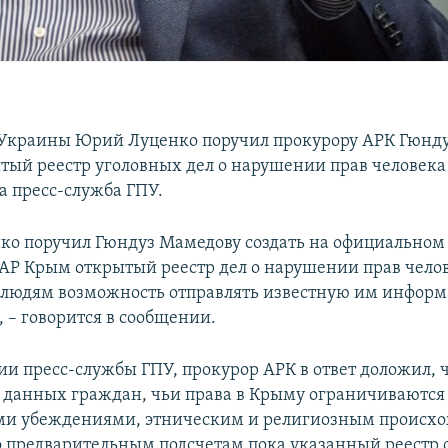
Украины Юрий Луценко поручил прокурору АРК Гюнд
ытый реестр уголовных дел о нарушении прав человека
а пресс-служба ГПУ.
о поручил Гюндуз Мамедову создать на официальном
АР Крым открытый реестр дел о нарушении прав чело
 людям возможность отправлять известную им информ
 – говорится в сообщении.
и пресс-службы ГПУ, прокурор АРК в ответ доложил, 
р данных граждан, чьи права в Крыму ограничиваются в
ми убеждениями, этническим и религиозным происх
по предварительным подсчетам пока указанный реестр с