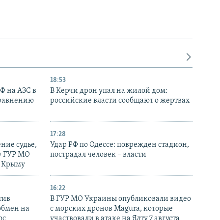
18:53
РФ на АЗС в
В Керчи дрон упал на жилой дом:
сравнению
российские власти сообщают о жертвах
17:28
ние судье,
Удар РФ по Одессе: поврежден стадион,
у ГУР МО
пострадал человек – власти
в Крыму
16:22
тив
В ГУР МО Украины опубликовали видео
обмен на
с морских дронов Magura, которые
ос
участвовали в атаке на Ялту 7 августа