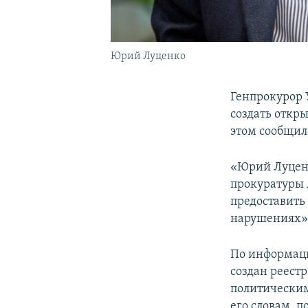
Юрий Луценко
Генпрокурор 
создать откр
этом сообщил
«Юрий Луценк
прокуратуры 
предоставить
нарушениях»,
По информаци
создан реест
политически
его словам, 