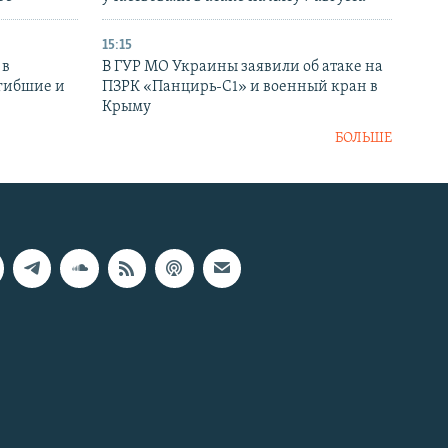
15:15
 в
В ГУР МО Украины заявили об атаке на
огибшие и
ПЗРК «Панцирь-С1» и военный кран в
Крыму
БОЛЬШЕ