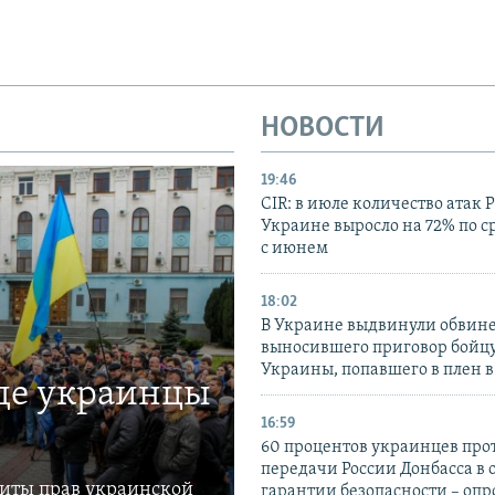
НОВОСТИ
19:46
CIR: в июле количество атак 
Украине выросло на 72% по 
с июнем
18:02
В Украине выдвинули обвине
выносившего приговор бойц
Украины, попавшего в плен 
где украинцы
16:59
60 процентов украинцев про
передачи России Донбасса в 
щиты прав украинской
гарантии безопасности – опр