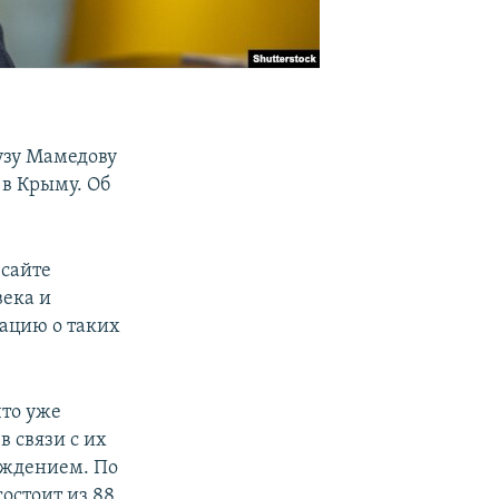
узу Мамедову
 в Крыму. Об
 сайте
века и
ацию о таких
что уже
 связи с их
ождением. По
остоит из 88