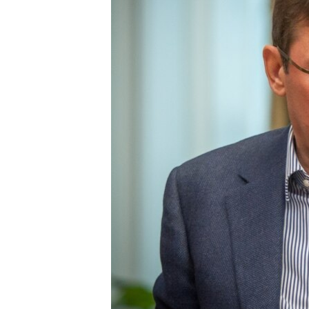
ПОБЕДИТЕЛЕЙ НЕ СУДЯТ?
КРЫМ.НЕПОКОРЕННЫЙ
ELIFBE
УКРАИНСКАЯ ПРОБЛЕМА КРЫМА