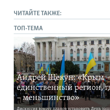
ЧИТАЙТЕ ТАКЖЕ:
ТОП-ТЕМА
Андрей Щекун: «Крым –
единственный регион, 
– меньшинство»
Дискуссия вокруг планов установить День за