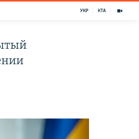
УКР
КТА
рытый
ении