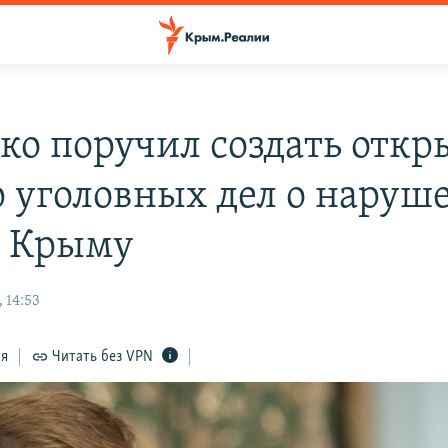
ко поручил создать отк
р уголовных дел о наруш
в Крыму
 14:53
ся
Читать без VPN