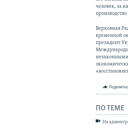
человек, за 
производство 
Верховная Ра
временной ок
президент Ук
Международн
незаконными 
экономически
«восстановле
Поделить
ПО ТЕМЕ
На админгра