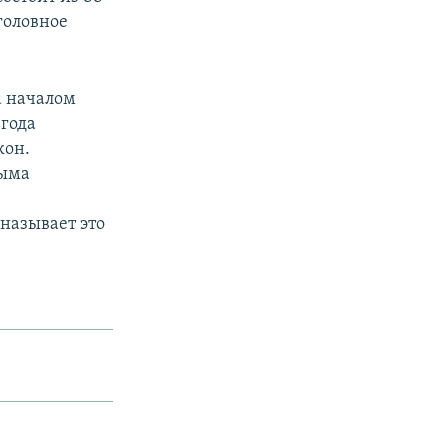
головное
а началом
 года
кон.
рыма
называет это