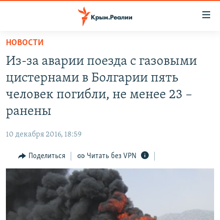
Доступность
ссылки
Вернуться
НОВОСТИ
к
НОВОСТИ
Из-за аварии поезда с газовыми
основному
СПЕЦПРОЕКТЫ
содержанию
цистернами в Болгарии пять
ВОДА
Вернутся
ГРУЗ 200
человек погибли, не менее 23 –
к
ИСТОРИЯ
КАРТА ВОЕННЫХ ОБЪЕКТОВ КРЫМА
ранены
главной
ЕЩЕ
11 ЛЕТ ОККУПАЦИИ КРЫМА. 11 ИСТОРИЙ СОПРОТИВЛЕНИЯ
навигации
10 декабря 2016, 18:59
Вернутся
РАДІО СВОБОДА
ИНТЕРАКТИВ
к
Поделиться
Читать без VPN
КАК ОБОЙТИ БЛОКИРОВКУ
ИНФОГРАФИКА
поиску
ТЕЛЕПРОЕКТ КРЫМ.РЕАЛИИ
Українською
СОВЕТЫ ПРАВОЗАЩИТНИКОВ
Qırımtatar
ПРОПАВШИЕ БЕЗ ВЕСТИ