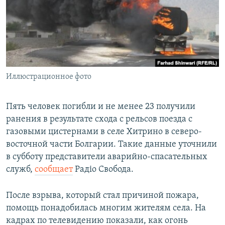
ПРИСОЕДИНЯЙТЕСЬ!
ПОБЕДИТЕЛЕЙ НЕ СУДЯТ?
КРЫМ.НЕПОКОРЕННЫЙ
ELIFBE
УКРАИНСКАЯ ПРОБЛЕМА КРЫМА
Все сайты RFE/RL
Иллюстрационное фото
Пять человек погибли и не менее 23 получили
ранения в результате схода с рельсов поезда с
газовыми цистернами в селе Хитрино в северо-
восточной части Болгарии. Такие данные уточнили
в субботу представители аварийно-спасательных
служб,
сообщает
Радіо Свобода.
После взрыва, который стал причиной пожара,
помощь понадобилась многим жителям села. На
кадрах по телевидению показали, как огонь