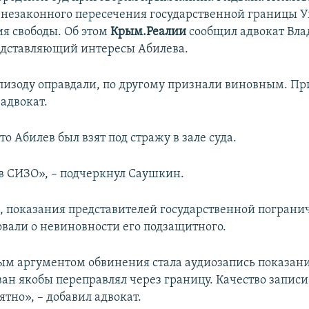
незаконного пересечения государственной границы У
я свободы. Об этом
Крым.Реалии
сообщил адвокат Вл
едставляющий интересы Абилева.
пизоду оправдали, по другому признали виновным. Пр
 адвокат.
то Абилев был взят под стражу в зале суда.
в СИЗО», – подчеркнул Саушкин.
м, показания представителей государственной погран
овали о невиновности его подзащитного.
м аргументом обвинения стала аудиозапись показани
ван якобы переправлял через границу. Качество записи 
тно», – добавил адвокат.