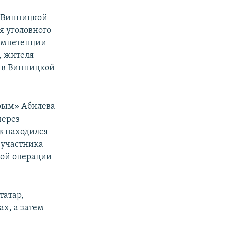
е Винницкой
я уголовного
компетенции
, жителя
ы в Винницкой
Крым» Абилева
через
в находился
а участника
кой операции
татар,
ах, а затем