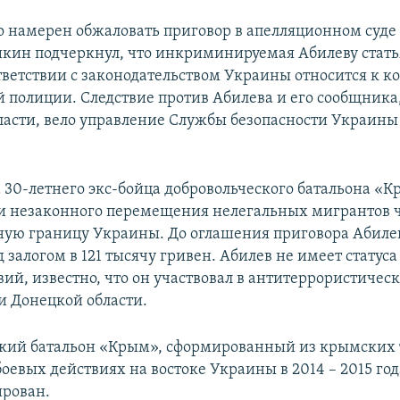
то намерен обжаловать приговор в апелляционном суд
шкин подчеркнул, что инкриминируемая Абилеву стать
ответствии с законодательством Украины относится к 
 полиции. Следствие против Абилева и его сообщника
ласти, вело управление Службы безопасности Украин
 30-летнего экс-бойца добровольческого батальона «
и незаконного перемещения нелегальных мигрантов 
ную границу Украины. До оглашения приговора Абиле
д залогом в 121 тысячу гривен. Абилев не имеет статус
вий, известно, что он участвовал в антитеррористичес
и Донецкой области.
кий батальон «Крым», сформированный из крымских 
боевых действиях на востоке Украины в 2014 – 2015 год
рован.