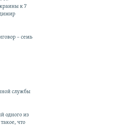
краины к 7
адимир
иговор – семь
ичной службы
й одного из
такое, что