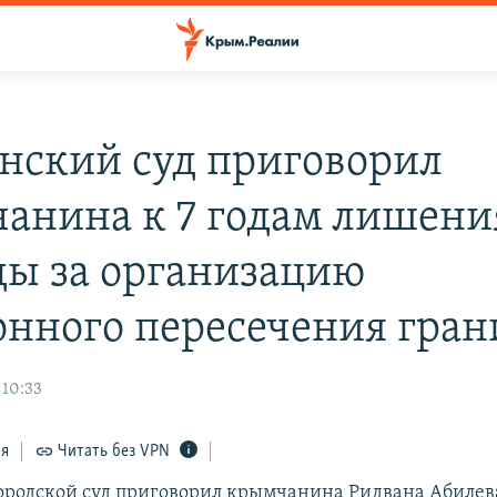
нский суд приговорил
анина к 7 годам лишени
ды за организацию
онного пересечения гра
 10:33
ся
Читать без VPN
родской суд приговорил крымчанина Ридвана Абилев