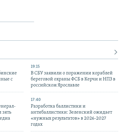
19:15
бинские
В СБУ заявили о поражении кораблей
нные с
береговой охраны ФСБ в Керчи и НПЗ в
российском Ярославле
17:40
енерал-
Разработка баллистики и
 зять
антибаллистики: Зеленский ожидает
медиа
«нужных результатов» в 2026-2027
годах