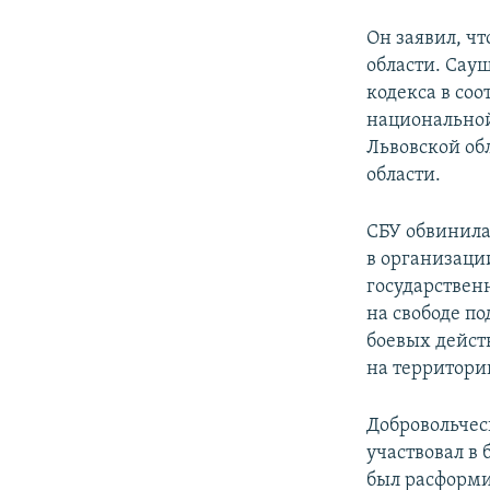
Он заявил, ч
области. Сау
кодекса в со
национальной
Львовской об
области.
СБУ обвинила
в организаци
государствен
на свободе по
боевых дейст
на территори
Добровольчес
участвовал в 
был расформи