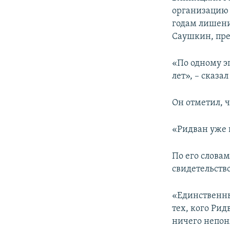
ПОБЕДИТЕЛЕЙ НЕ СУДЯТ?
организацию 
КРЫМ.НЕПОКОРЕННЫЙ
годам лишени
Саушкин, пр
ELIFBE
УКРАИНСКАЯ ПРОБЛЕМА КРЫМА
«По одному э
лет», – сказал
Он отметил, ч
«Ридван уже 
По его слова
свидетельств
«Единственны
тех, кого Рид
ничего непоня