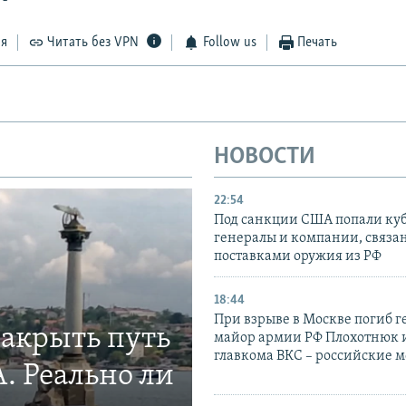
ся
Читать без VPN
Follow us
Печать
НОВОСТИ
22:54
Под санкции США попали ку
генералы и компании, связа
поставками оружия из РФ
18:44
При взрыве в Москве погиб г
закрыть путь
майор армии РФ Плохотнюк и
главкома ВКС – российские 
. Реально ли