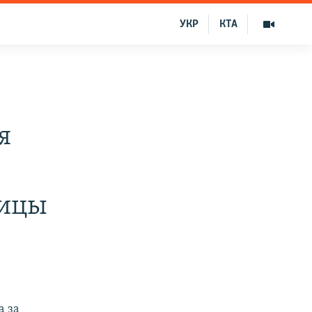
УКР
КТА
я
ницы
а за