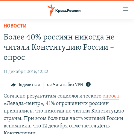
Доступность
ссылки
Вернуться
НОВОСТИ
к
НОВОСТИ
Более 40% россиян никогда не
основному
СПЕЦПРОЕКТЫ
содержанию
читали Конституцию России –
ВОДА
Вернутся
ГРУЗ 200
опрос
к
ИСТОРИЯ
КАРТА ВОЕННЫХ ОБЪЕКТОВ КРЫМА
главной
11 декабря 2016, 12:22
ЕЩЕ
11 ЛЕТ ОККУПАЦИИ КРЫМА. 11 ИСТОРИЙ СОПРОТИВЛЕНИЯ
навигации
Вернутся
Поделиться
Читать без VPN
РАДІО СВОБОДА
ИНТЕРАКТИВ
к
Согласно результатам социологического
опроса
КАК ОБОЙТИ БЛОКИРОВКУ
ИНФОГРАФИКА
поиску
«Левада-центр», 41% опрошенных россиян
ТЕЛЕПРОЕКТ КРЫМ.РЕАЛИИ
признались, что никогда не читали Конституцию
Українською
страны. При этом большая часть жителей России
СОВЕТЫ ПРАВОЗАЩИТНИКОВ
Qırımtatar
вспомнила, что 12 декабря отмечается День
ПРОПАВШИЕ БЕЗ ВЕСТИ
Конституции.