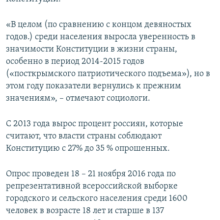
ПРИСОЕДИНЯЙТЕСЬ!
ПОБЕДИТЕЛЕЙ НЕ СУДЯТ?
«В целом (по сравнению с концом девяностых
КРЫМ.НЕПОКОРЕННЫЙ
годов.) среди населения выросла уверенность в
ELIFBE
значимости Конституции в жизни страны,
особенно в период 2014-2015 годов
УКРАИНСКАЯ ПРОБЛЕМА КРЫМА
(«посткрымского патриотического подъема»), но в
Все сайты RFE/RL
этом году показатели вернулись к прежним
значениям», – отмечают социологи.
С 2013 года вырос процент россиян, которые
считают, что власти страны соблюдают
Конституцию с 27% до 35 % опрошенных.
Опрос проведен 18 – 21 ноября 2016 года по
репрезентативной всероссийской выборке
городского и сельского населения среди 1600
человек в возрасте 18 лет и старше в 137