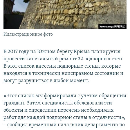
ПРИСОЕДИНЯЙТЕСЬ!
ПОБЕДИТЕЛЕЙ НЕ СУДЯТ?
КРЫМ.НЕПОКОРЕННЫЙ
ELIFBE
Иллюстрационное фото
УКРАИНСКАЯ ПРОБЛЕМА КРЫМА
Все сайты RFE/RL
В 2017 году на Южном берегу Крыма планируется
провести капитальный ремонт 32 подпорных стен.
В этот список внесены подпорные стены, которые
находятся в технически неисправном состоянии и
могут разрушиться в любой момент.
«Этот список мы формировали с учетом обращений
граждан. Затем специалисты обследовали эти
объекты и определили перечень необходимых
работ для каждой подпорной стены в отдельности»,
– сообщил временный начальник департамента по