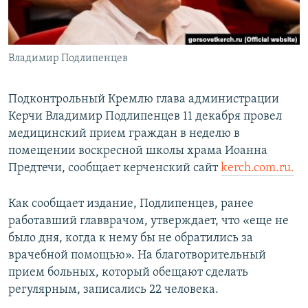
ПРИСОЕДИНЯЙТЕСЬ!
ПОБЕДИТЕЛЕЙ НЕ СУДЯТ?
КРЫМ.НЕПОКОРЕННЫЙ
Владимир Подлипенцев
ELIFBE
УКРАИНСКАЯ ПРОБЛЕМА КРЫМА
Подконтрольный Кремлю глава администрации
Все сайты RFE/RL
Керчи Владимир Подлипенцев 11 декабря провел
медицинский прием граждан в неделю в
помещении воскресной школы храма Иоанна
Предтечи, сообщает керченский сайт
kerch.com.ru.
Как сообщает издание, Подлипенцев, ранее
работавший главврачом, утверждает, что «еще не
было дня, когда к нему бы не обратились за
врачебной помощью». На благотворительный
прием больных, который обещают сделать
регулярным, записались 22 человека.