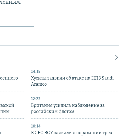
юченным.
14:15
военного
Хуситы заявили об атаке на НПЗ Saudi
Aramco
12:22
ымской
Британия усилила наблюдение за
упны
российским флотом
10:14
ы
В СБС ВСУ заявили о поражении трех