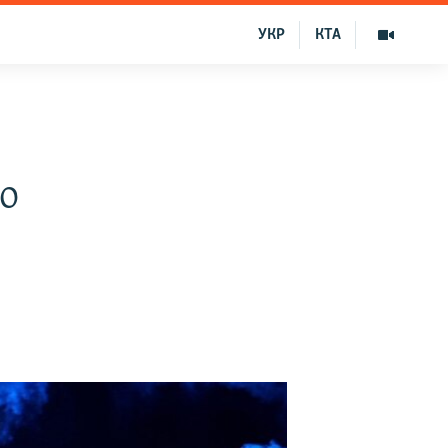
УКР
КТА
о