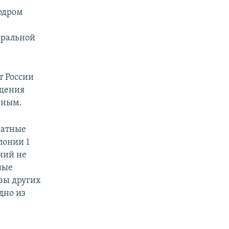
бодром
.
еральной
т России
бщения
иным.
ратные
лонии 1
ний не
ные
азы других
дно из