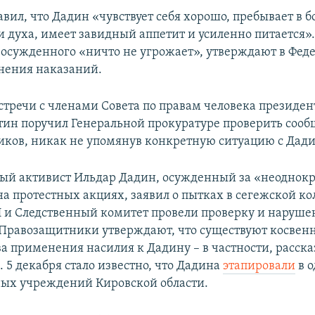
вил, что Дадин «чувствует себя хорошо, пребывает в 
 духа, имеет завидный аппетит и усиленно питается»
 осужденного «ничто не угрожает», утверждают в Фед
нения наказаний.
встречи с членами Совета по правам человека президен
ин поручил Генеральной прокуратуре проверить соо
ков, никак не упомянув конкретную ситуацию с Дад
ый активист Ильдар Дадин, осужденный за «неоднок
а протестных акциях, заявил о пытках в сегежской ко
 и Следственный комитет провели проверку и наруше
Правозащитники утверждают, что существуют косвен
ва применения насилия к Дадину – в частности, расск
 5 декабря стало известно, что Дадина
этапировали
в о
ых учреждений Кировской области.