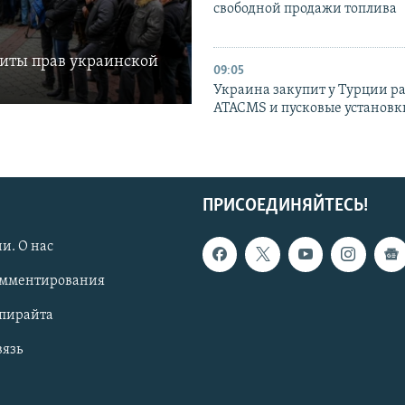
свободной продажи топлива
щиты прав украинской
09:05
Украина закупит у Турции р
ATACMS и пусковые установ
ПРИСОЕДИНЯЙТЕСЬ!
и. О нас
омментирования
опирайта
вязь