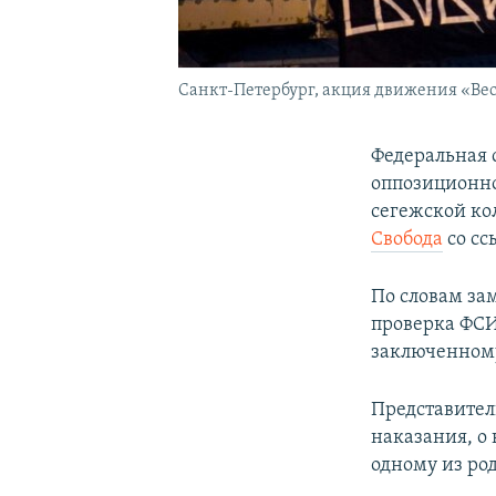
Санкт-Петербург, акция движения «Вес
Федеральная 
оппозиционно
сегежской ко
Свобода
со сс
По словам за
проверка ФСИ
заключенному
Представител
наказания, о
одному из ро