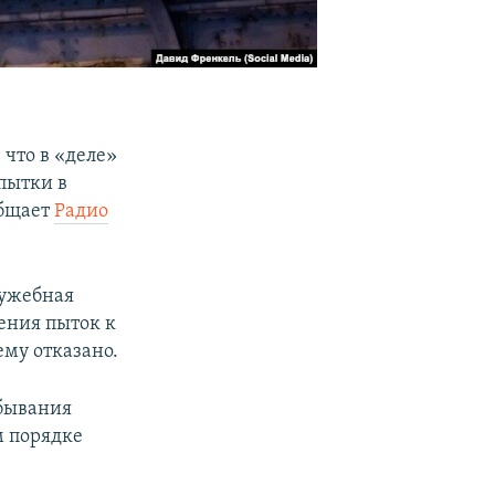
что в «деле»
пытки в
общает
Радио
лужебная
ения пыток к
ему отказано.
тбывания
м порядке