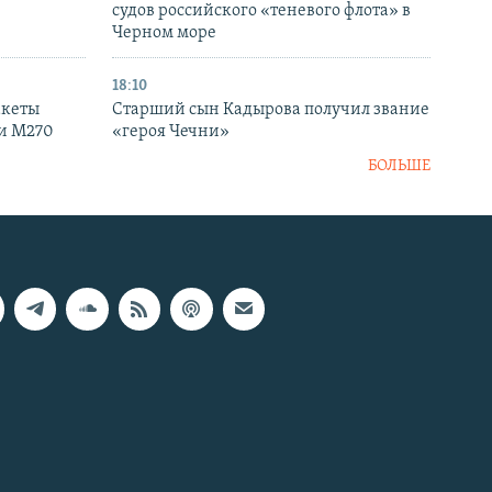
судов российского «теневого флота» в
Черном море
18:10
акеты
Старший сын Кадырова получил звание
ки M270
«героя Чечни»
БОЛЬШЕ