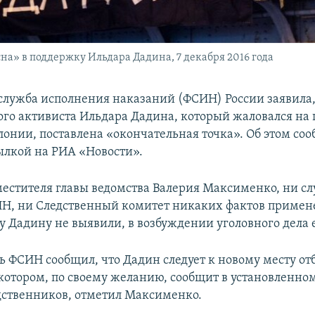
на» в поддержку Ильдара Дадина, 7 декабря 2016 года
служба исполнения наказаний (ФСИН) России заявила, 
го активиста Ильдара Дадина, который жаловался на 
лонии, поставлена «окончательная точка». Об этом со
ылкой на РИА «Новости».
местителя главы ведомства Валерия Максименко, ни с
Н, ни Следственный комитет никаких фактов примен
 Дадину не выявили, в возбуждении уголовного дела 
ь ФСИН сообщил, что Дадин следует к новому месту о
 котором, по своему желанию, сообщит в установленно
дственников, отметил Максименко.