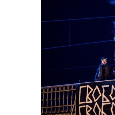
ПОБЕДИТЕЛЕЙ НЕ СУДЯТ?
КРЫМ.НЕПОКОРЕННЫЙ
ELIFBE
УКРАИНСКАЯ ПРОБЛЕМА КРЫМА