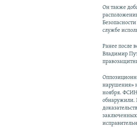
Он также доба
расположении
Безопасности
службе испол
Ранее после 
Владимир Пут
правозащитни
Оппозиционн
нарушения» н
ноября. ФСИН
обнаружили. 
доказательст
заключенных.
исправительн