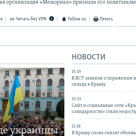
ая организация «Мемориал» признала его политзакл
ся
Читать без VPN
Follow us
Печать
НОВОСТИ
15:10
В ВСУ заявили о поражении 
склада в Крыму
13:33
Сайт и социальные сети «Кр
солидарности» стали недост
11:18
где украинцы
В Крыму снова снизят объем