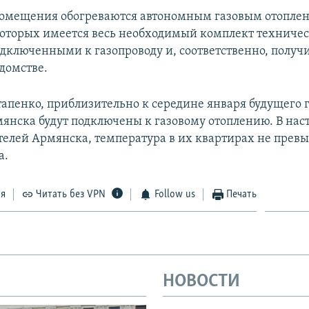
омещения обогреваются автономным газовым отоплен
которых имеется весь необходимый комплект техничес
дключенными к газопроводу и, соответственно, получи
домстве.
тапенко, приблизительно к середине января будущего г
янска будут подключены к газовому отоплению. В нас
телей Армянска, температура в их квартирах не прев
а.
ся
Читать без VPN
Follow us
Печать
НОВОСТИ