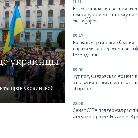
11:11
В Севастополе из-за отключе
планируют менять схему пит
светофоров
09:41
Бровди: украинские беспил
поразили танкер «теневого ф
Геленджика
где украинцы
09:00
Турция, Саудовская Аравия 
заключили соглашение о вз
щиты прав украинской
обороне
22:08
Сенат США поддержал расш
санкций против России и Ир