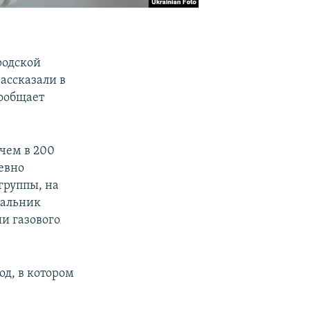
родской
рассказали в
ообщает
 чем в 200
евно
группы, на
чальник
и газового
од, в котором