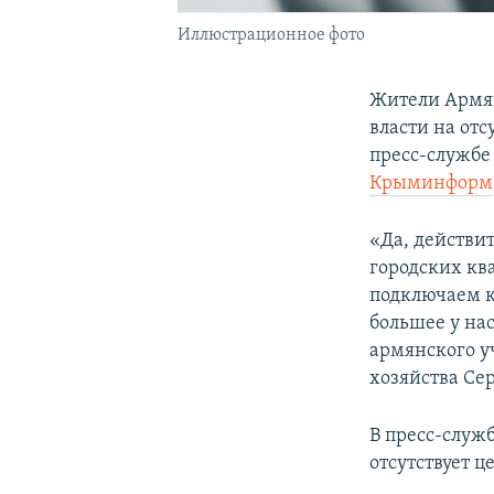
Иллюстрационное фото
Жители Армян
власти на отс
пресс-службе
Крыминформ
«Да, действит
городских кв
подключаем к
большее у на
армянского у
хозяйства Се
В пресс-служ
отсутствует 