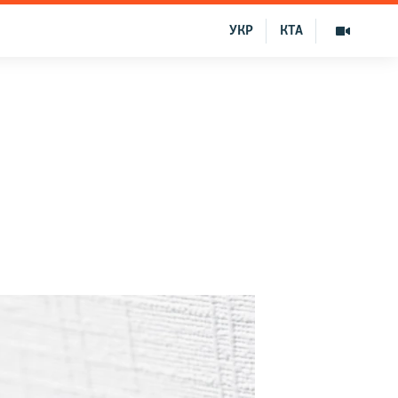
УКР
КТА