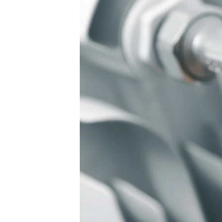
ПОБЕДИТЕЛЕЙ НЕ СУДЯТ?
КРЫМ.НЕПОКОРЕННЫЙ
ELIFBE
УКРАИНСКАЯ ПРОБЛЕМА КРЫМА