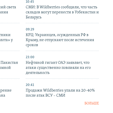
10:45
ний света
СМИ: В Wildberries сообщили, что часть
ания
складов могут перенести в Узбекистан и
Беларусь
09:29
отники
КРЦ: Украинцев, осужденных РФ в
лота» у
Крыму, не отпускают после истечения
сроков
23:00
и Пакистан
Нефтяной гигант ОАЭ заявляет, что
аимной
атаки существенно повлияли на его
деятельность
20:41
ирение
Продажи Wildberries упали на 20-40%
ана
после атак ВСУ – СМИ
БОЛЬШЕ