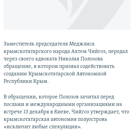
ПРИСОЕДИНЯЙТЕСЬ!
ПОБЕДИТЕЛЕЙ НЕ СУДЯТ?
КРЫМ.НЕПОКОРЕННЫЙ
ELIFBE
УКРАИНСКАЯ ПРОБЛЕМА КРЫМА
Заместитель председателя Меджлиса
Все сайты RFE/RL
крымскотатарского народа Ахтем Чийгоз, передал
через своего адвоката Николая Полозова
обращение, в котором призвал содействовать
созданию Крымскотатарской Автономной
Республики Крым.
В обращении, которое Полозов зачитал перед
послами и международными организациями на
встрече 13 декабря в Киеве, Чийгоз утверждает, что
крымскотатарская автономия полуострова
«исключит любые спекуляции».