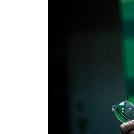
ПОБЕДИТЕЛЕЙ НЕ СУДЯТ?
КРЫМ.НЕПОКОРЕННЫЙ
ELIFBE
УКРАИНСКАЯ ПРОБЛЕМА КРЫМА