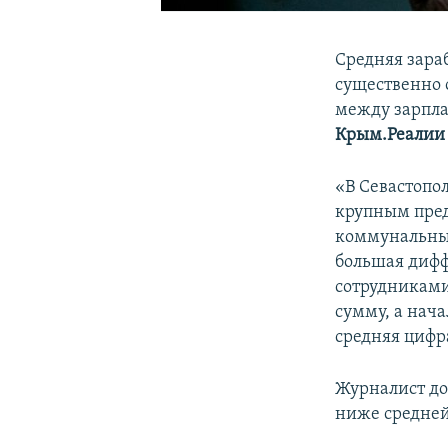
Средняя зара
существенно 
между зарпла
Крым.Реалии
«В Севастопо
крупным пред
коммунальным
большая дифф
сотрудниками
сумму, а нача
средняя цифр
Журналист до
ниже средней