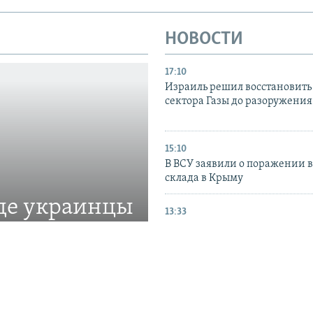
НОВОСТИ
17:10
Израиль решил восстановить 
сектора Газы до разоружени
15:10
В ВСУ заявили о поражении 
склада в Крыму
где украинцы
13:33
Сайт и социальные сети «Кр
солидарности» стали недост
щиты прав украинской
11:18
В Крыму снова снизят объем
свободной продажи топлива