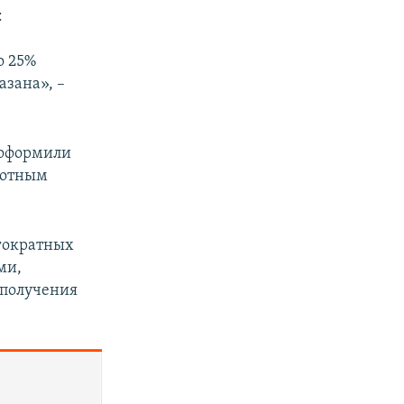
:
о 25%
азана», –
 оформили
ботным
огократных
ми,
 получения