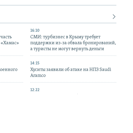
16:10
часть
СМИ: турбизнес в Крыму требует
я «Хамас»
поддержки из-за обвала бронирований,
а туристы не могут вернуть деньги
14:15
военного
Хуситы заявили об атаке на НПЗ Saudi
Aramco
12:22
ымской
Британия усилила наблюдение за
упны
российским флотом
10:14
ы
В СБС ВСУ заявили о поражении трех
судов российского «теневого флота» в