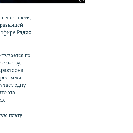
 в частности,
 разницей
м эфире
Радио
итывается по
тельству,
арактерна
простыми
учает одну
что эта
ев.
ную плату