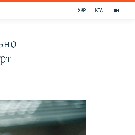
УКР
КТА
ьно
ерт