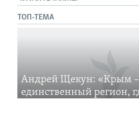
Українською
ТОП-ТЕМА
Qırımtatar
ПРИСОЕДИНЯЙТЕСЬ!
Андрей Щекун: «Крым –
Все сайты RFE/RL
единственный регион, 
– меньшинство»
Дискуссия вокруг планов установить День за
общины Крыма