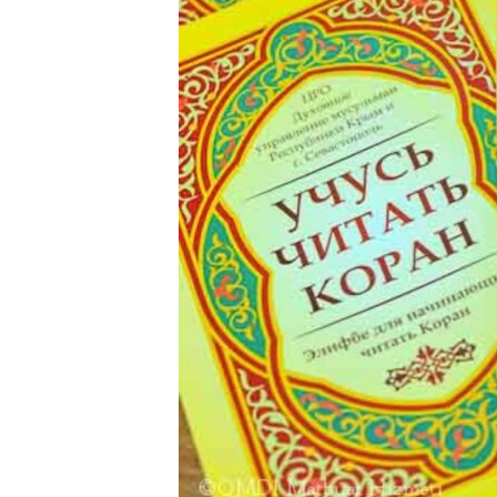
ПОБЕДИТЕЛЕЙ НЕ СУДЯТ?
КРЫМ.НЕПОКОРЕННЫЙ
ELIFBE
УКРАИНСКАЯ ПРОБЛЕМА КРЫМА