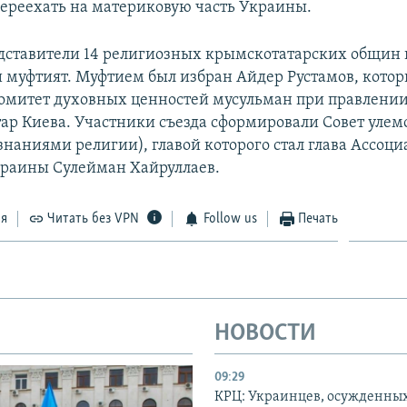
реехать на материковую часть Украины.
едставители 14 религиозных крымскотатарских общин н
и муфтият. Муфтием был избран Айдер Рустамов, кото
Комитет духовных ценностей мусульман при правлени
ар Киева. Участники съезда сформировали Совет улем
наниями религии), главой которого стал глава Ассоц
раины Сулейман Хайруллаев.
ся
Читать без VPN
Follow us
Печать
НОВОСТИ
09:29
КРЦ: Украинцев, осужденных