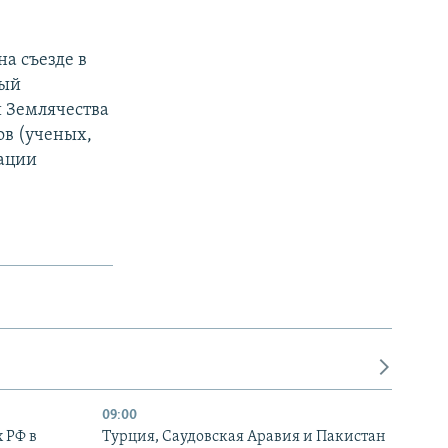
а съезде в
рый
и Землячества
ов (ученых,
иации
09:00
 РФ в
Турция, Саудовская Аравия и Пакистан