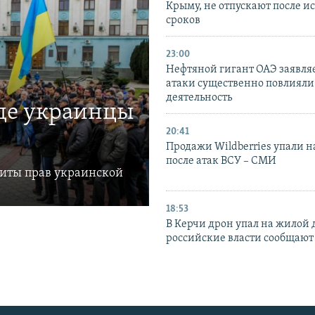
Крыму, не отпускают после и
сроков
23:00
Нефтяной гигант ОАЭ заявляе
атаки существенно повлияли 
деятельность
где украинцы
20:41
Продажи Wildberries упали н
после атак ВСУ – СМИ
щиты прав украинской
18:53
В Керчи дрон упал на жилой 
российские власти сообщают