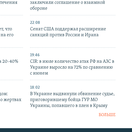
стечения
заключили соглашение о взаимной
обороне
22:08
т, что
Сенат США поддержал расширение
на его
санкций против России и Ирана
19:46
а 20-40%
CIR: в июле количество атак РФ на АЗС в
Украине выросло на 72% по сравнению
с июнем
18:02
дом:
В Украине выдвинули обвинение судье,
 о жертвах
приговорившему бойца ГУР МО
Украины, попавшего в плен в Крыму
БОЛЬШЕ