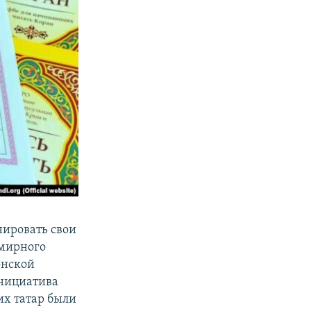
нировать свои
емирного
онской
Инициатива
их татар были