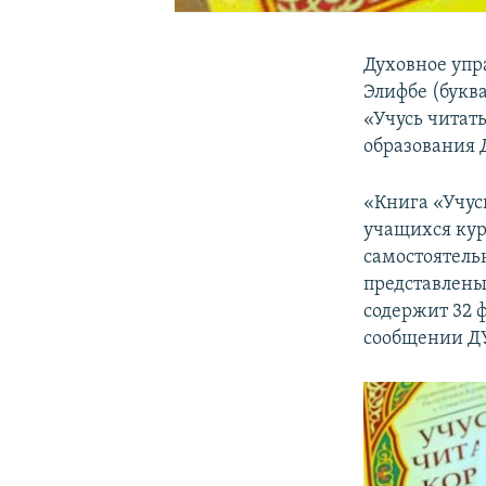
Духовное упр
Элифбе (букв
«Учусь читать
образования
«Книга «Учусь
учащихся кур
самостоятельн
представлены 
содержит 32 
сообщении Д