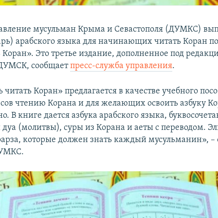
авление мусульман Крыма и Севастополя (ДУМКС) вып
арь) арабского языка для начинающих читать Коран п
 Коран». Это третье издание, дополненное под редакц
 ДУМСК, сообщает
пресс-служба управления
.
 читать Коран» предлагается в качестве учебного посо
сов чтению Корана и для желающих освоить азбуку К
о. В книге дается азбука арабского языка, буквосочета
дуа (молитвы), суры из Корана и аеты с переводом. Э
фарза, которые должен знать каждый мусульманин», – 
УМКС.