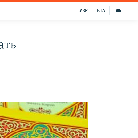
УКР
КТА
ать