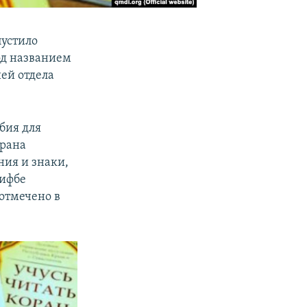
устило
од названием
ией отдела
бия для
орана
ния и знаки,
лифбе
отмечено в