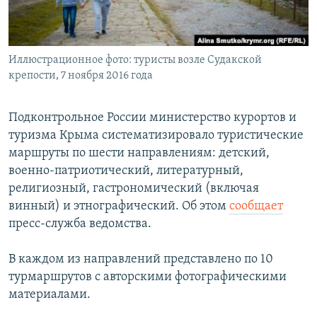
ПРИСОЕДИНЯЙТЕСЬ!
ПОБЕДИТЕЛЕЙ НЕ СУДЯТ?
КРЫМ.НЕПОКОРЕННЫЙ
Иллюстрационное фото: туристы возле Судакской
ELIFBE
крепости, 7 ноября 2016 года
УКРАИНСКАЯ ПРОБЛЕМА КРЫМА
Все сайты RFE/RL
Подконтрольное России министерство курортов и
туризма Крыма систематизировало туристические
маршруты по шести направлениям: детский,
военно-патриотический, литературный,
религиозный, гастрономический (включая
винный) и этнографический. Об этом
сообщает
пресс-служба ведомства.
В каждом из направлений представлено по 10
турмаршрутов с авторскими фотографическими
материалами.