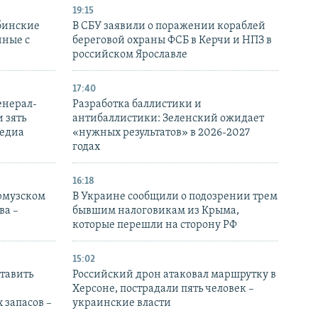
19:15
бинские
В СБУ заявили о поражении кораблей
нные с
береговой охраны ФСБ в Керчи и НПЗ в
российском Ярославле
17:40
енерал-
Разработка баллистики и
 зять
антибаллистики: Зеленский ожидает
медиа
«нужных результатов» в 2026-2027
годах
16:18
Ормузском
В Украине сообщили о подозрении трем
ва –
бывшим налоговикам из Крыма,
которые перешли на сторону РФ
15:02
тавить
Российский дрон атаковал маршрутку в
Херсоне, пострадали пять человек –
 запасов –
украинские власти