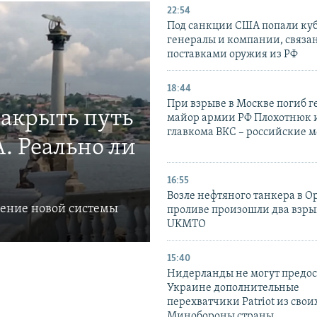
22:54
Под санкции США попали ку
генералы и компании, связа
поставками оружия из РФ
18:44
При взрыве в Москве погиб г
закрыть путь
майор армии РФ Плохотнюк и
главкома ВКС – российские 
. Реально ли
16:55
Возле нефтяного танкера в 
ление новой системы
проливе произошли два взры
UKMTO
15:40
Нидерланды не могут предос
Украине дополнительные
перехватчики Patriot из своих
Минобороны страны