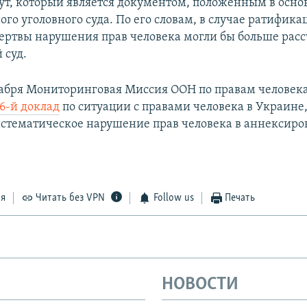
ут, который является документом, положенным в осно
го уголовного суда. По его словам, в случае ратифика
ертвы нарушения прав человека могли бы больше расс
 суд.
кабря Мониторинговая Миссия ООН по правам человек
16-й доклад
по ситуации с правами человека в Украине,
истематическое нарушение прав человека в аннексир
ся
Читать без VPN
Follow us
Печать
НОВОСТИ