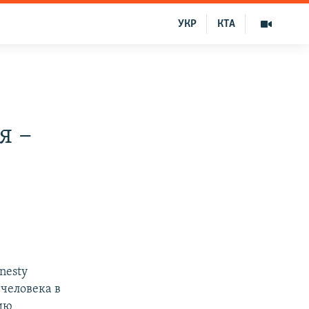
УКР
КТА
в
я –
nesty
 человека в
ию