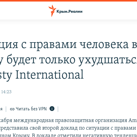
ция с правами человека 
 будет только ухудшатьс
y International
 14:23
ся
Читать без VPN
екабря международная правозащитная организация Am
 представила свой второй доклад по ситуации с правами
ном Крыму. В докладе отметили негативную тенденц