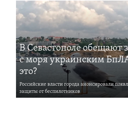
В Севастополе обещают 
с моря украинским БпЛА
это?
Российские власти города анонсировали появ
защиты от беспилотников