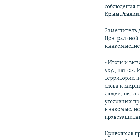
ПОБЕДИТЕЛЕЙ НЕ СУДЯТ?
соблюдения п
КРЫМ.НЕПОКОРЕННЫЙ
Крым.Реалии
ELIFBE
Заместитель д
УКРАИНСКАЯ ПРОБЛЕМА КРЫМА
Центральной 
инакомыслие 
«Итоги и выв
ухудшаться. 
территории п
слова и мирн
людей, пытаю
уголовных пр
инакомыслие 
правозащитн
Кривошеев пр