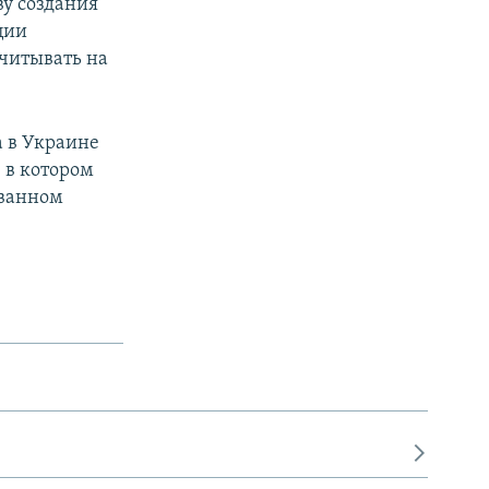
ву создания
ции
читывать на
а в Украине
 в котором
ованном