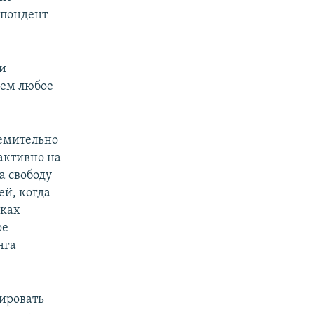
спондент
 и
щем любое
ремительно
активно на
а свободу
ей, когда
мках
ое
нга
ировать