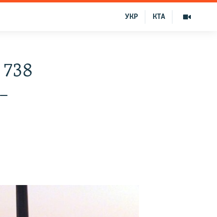
УКР
КТА
 738
–