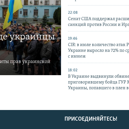
22:08
Сенат США поддержал расш
санкций против России и Ир
где украинцы
19:46
CIR: в июле количество атак 
Украине выросло на 72% по 
с июнем
щиты прав украинской
18:02
В Украине выдвинули обвине
приговорившему бойца ГУР
Украины, попавшего в плен 
ПРИСОЕДИНЯЙТЕСЬ!