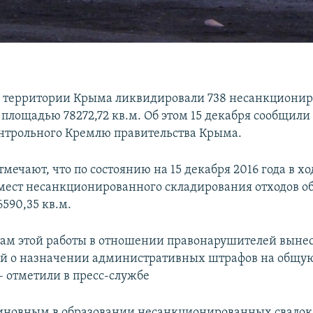
на территории Крыма ликвидировали 738 несанкциони
площадью 78272,72 кв.м. Об этом 15 декабря сообщили 
нтрольного Кремлю правительства Крыма.
тмечают, что по состоянию на 15 декабря 2016 года в х
мест несанкционированного складирования отходов 
590,35 кв.м.
там этой работы в отношении правонарушителей выне
й о назначении административных штрафов на общую
– отметили в пресс-службе
виновным в образовании несанкционированных свало