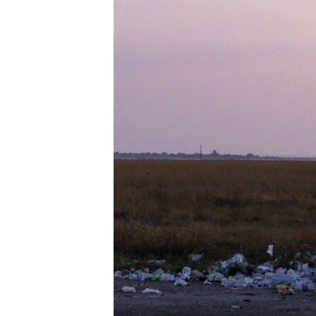
ПОБЕДИТЕЛЕЙ НЕ СУДЯТ?
КРЫМ.НЕПОКОРЕННЫЙ
ELIFBE
УКРАИНСКАЯ ПРОБЛЕМА КРЫМА