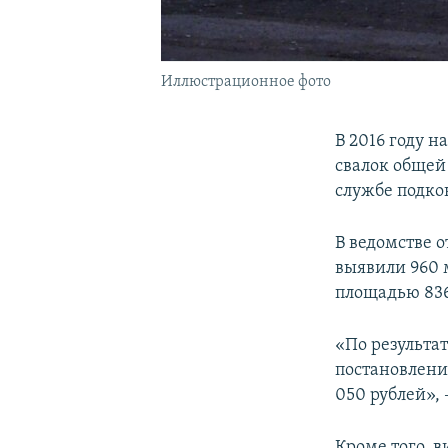
Иллюстрационное фото
В 2016 году 
свалок общей 
службе подко
В ведомстве о
выявили 960 
площадью 836
«По результа
постановлени
050 рублей», 
Кроме того, 