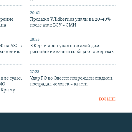
20:41
ирение
Продажи Wildberries упали на 20-40%
ана
после атак ВСУ – СМИ
18:53
РФ на АЗС в
В Керчи дрон упал на жилой дом:
сравнению
российские власти сообщают о жертвах
17:28
ние судье,
Удар РФ по Одессе: поврежден стадион,
 МО
пострадал человек – власти
в Крыму
БОЛЬШЕ