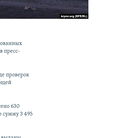
рованных
в пресс-
оде проверок
общей
сено 630
 сумму 3 495
к выданы