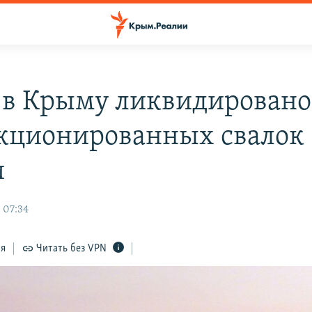
д в Крыму ликвидировано
кционированных свалок 
и
 07:34
ся
Читать без VPN