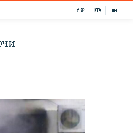
УКР
КТА
рчи