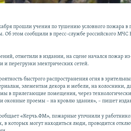
екабря прошли учения по тушению условного пожара в 
ы. Об этом сообщили в пресс-службе российского МЧС
чений, отметили в издании, на сцене начался пожар из
и и перегрузки электрических сетей.
роятность быстрого распространения огня в зрительный
риалам, элементам декора и мебели, на колосники, д
мы в прилегающие помещения, через технологические
и оконные проемы – на кровлю здания», – пишет изда
 сообщает «Керчь.ФМ», пожарные уточнили у работнико
, в которых могут находиться люди, проводится откл
ии.