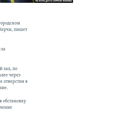
городском
 Керчи, пишет
-за
 зал, по
алее через
 отверстия в
ние.
в обстановку
ючение