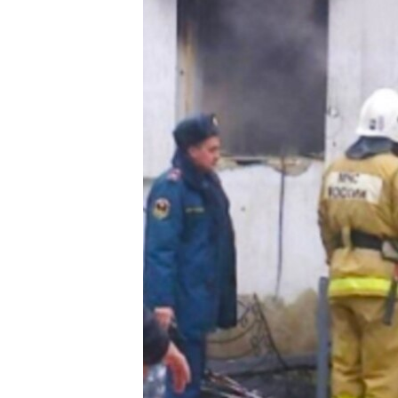
ПОБЕДИТЕЛЕЙ НЕ СУДЯТ?
КРЫМ.НЕПОКОРЕННЫЙ
ELIFBE
УКРАИНСКАЯ ПРОБЛЕМА КРЫМА