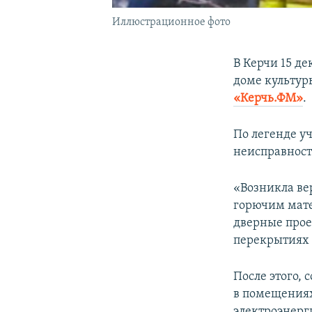
Иллюстрационное фото
В Керчи 15 д
доме культур
«Керчь.ФМ»
.
По легенде у
неисправност
«Возникла ве
горючим мате
дверные прое
перекрытиях 
После этого,
в помещениях
электроэнерг