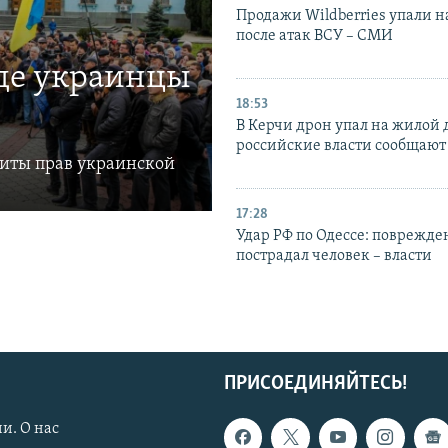
Продажи Wildberries упали н
после атак ВСУ – СМИ
где украинцы
18:53
В Керчи дрон упал на жилой 
российские власти сообщают
щиты прав украинской
17:28
Удар РФ по Одессе: поврежде
пострадал человек – власти
ПРИСОЕДИНЯЙТЕСЬ!
и. О нас