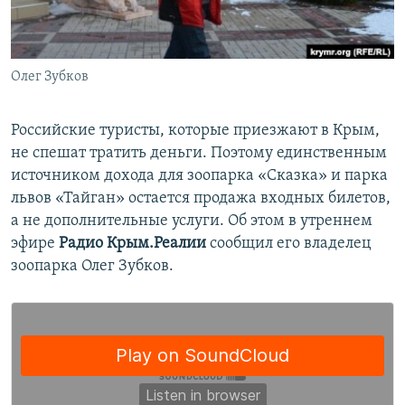
ПРИСОЕДИНЯЙТЕСЬ!
ПОБЕДИТЕЛЕЙ НЕ СУДЯТ?
КРЫМ.НЕПОКОРЕННЫЙ
Олег Зубков
ELIFBE
УКРАИНСКАЯ ПРОБЛЕМА КРЫМА
Российские туристы, которые приезжают в Крым,
Все сайты RFE/RL
не спешат тратить деньги. Поэтому единственным
источником дохода для зоопарка «Сказка» и парка
львов «Тайган» остается продажа входных билетов,
а не дополнительные услуги. Об этом в утреннем
эфире
Радио Крым.Реалии
сообщил его владелец
зоопарка Олег Зубков.